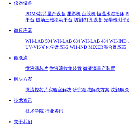
仪器设备
PDMS芯片量产设备
显影机
点胶机
恒温水浴摇床
平台
磁场三维移动平台
切割/打孔设备
光学检测平
微反应器
WH-LAB 504
WH-LAB 684
WH-LAB 484
WH-IND 
UV-VIS光化学反应器
WH-IND MIXER混合反应器
微液滴
微液滴芯片
微液滴收集装置
微液滴量产装置
解决方案
微流控芯片实验室解决
研究领域解决方案
汶颢解决
技术资讯
技术学院
行业咨讯
关于我们