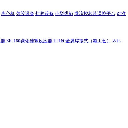
离心机
匀胶设备
烘胶设备
小型烘箱
微流控芯片温控平台
对准
应器
SIC160碳化硅微反应器
HJ160金属焊接式（氟工艺）
WH-