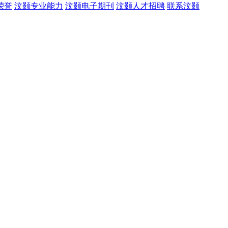
荣誉
汶颢专业能力
汶颢电子期刊
汶颢人才招聘
联系汶颢