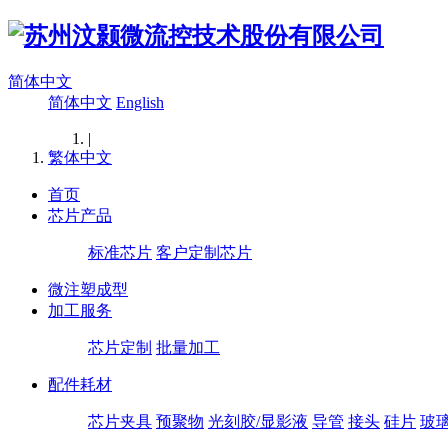
简体中文
简体中文
English
|
繁体中文
首页
芯片产品
标准芯片
客户定制芯片
微注塑成型
加工服务
芯片定制
批量加工
配件耗材
芯片夹具
预聚物
光刻胶/显影液
导管
接头
硅片
玻