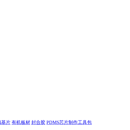
璃基片
有机板材
封合胶
PDMS芯片制作工具包