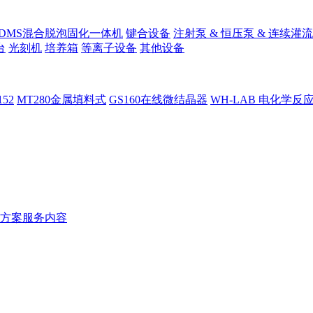
PDMS混合脱泡固化一体机
键合设备
注射泵 & 恒压泵 & 连续灌流
台
光刻机
培养箱
等离子设备
其他设备
152
MT280金属填料式
GS160在线微结晶器
WH-LAB 电化学反
方案服务内容