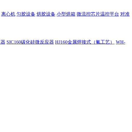
离心机
匀胶设备
烘胶设备
小型烘箱
微流控芯片温控平台
对准
应器
SIC160碳化硅微反应器
HJ160金属焊接式（氟工艺）
WH-