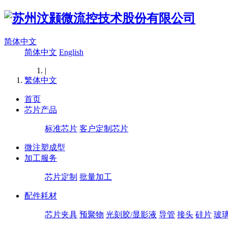
简体中文
简体中文
English
|
繁体中文
首页
芯片产品
标准芯片
客户定制芯片
微注塑成型
加工服务
芯片定制
批量加工
配件耗材
芯片夹具
预聚物
光刻胶/显影液
导管
接头
硅片
玻