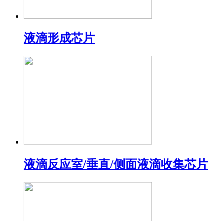
液滴形成芯片
液滴反应室/垂直/侧面液滴收集芯片