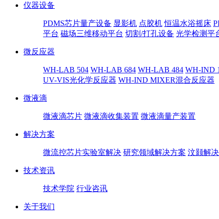
仪器设备
PDMS芯片量产设备
显影机
点胶机
恒温水浴摇床
平台
磁场三维移动平台
切割/打孔设备
光学检测平
微反应器
WH-LAB 504
WH-LAB 684
WH-LAB 484
WH-IND 
UV-VIS光化学反应器
WH-IND MIXER混合反应器
微液滴
微液滴芯片
微液滴收集装置
微液滴量产装置
解决方案
微流控芯片实验室解决
研究领域解决方案
汶颢解决
技术资讯
技术学院
行业咨讯
关于我们