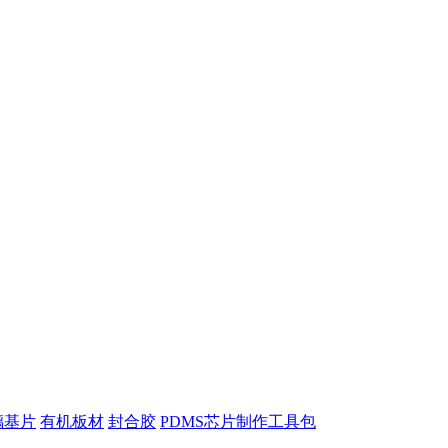
璃基片
有机板材
封合胶
PDMS芯片制作工具包