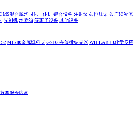
PDMS混合脱泡固化一体机
键合设备
注射泵 & 恒压泵 & 连续灌流
台
光刻机
培养箱
等离子设备
其他设备
152
MT280金属填料式
GS160在线微结晶器
WH-LAB 电化学反
方案服务内容