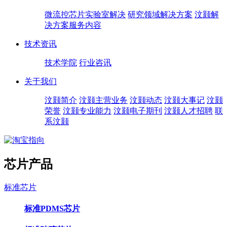
微流控芯片实验室解决
研究领域解决方案
汶颢解
决方案服务内容
技术资讯
技术学院
行业咨讯
关于我们
汶颢简介
汶颢主营业务
汶颢动态
汶颢大事记
汶颢
荣誉
汶颢专业能力
汶颢电子期刊
汶颢人才招聘
联
系汶颢
芯片产品
标准芯片
标准PDMS芯片