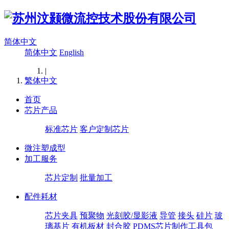
简体中文
简体中文
English
|
繁体中文
首页
芯片产品
标准芯片
客户定制芯片
微注塑成型
加工服务
芯片定制
批量加工
配件耗材
芯片夹具
预聚物
光刻胶/显影液
导管
接头
硅片
玻
璃基片
有机板材
封合胶
PDMS芯片制作工具包