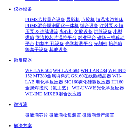
仪器设备
PDMS芯片量产设备
显影机
点胶机
恒温水浴摇床
PDMS混合脱泡固化一体机
键合设备
注射泵 & 恒
压泵 & 连续灌流
离心机
匀胶设备
烘胶设备
小型
烘箱
微流控芯片温控平台
对准平台
磁场三维移动
平台
切割/打孔设备
光学检测平台
光刻机
培养箱
等离子设备
其他设备
微反应器
WH-LAB 504
WH-LAB 684
WH-LAB 484
WH-IND
152
MT280金属填料式
GS160在线微结晶器
WH-
LAB 电化学反应器
SIC160碳化硅微反应器
HJ160
金属焊接式（氟工艺）
WH-UV-VIS光化学反应器
WH-IND MIXER混合反应器
微液滴
微液滴芯片
微液滴收集装置
微液滴量产装置
解决方案