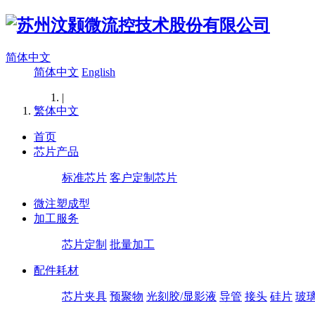
简体中文
简体中文
English
|
繁体中文
首页
芯片产品
标准芯片
客户定制芯片
微注塑成型
加工服务
芯片定制
批量加工
配件耗材
芯片夹具
预聚物
光刻胶/显影液
导管
接头
硅片
玻