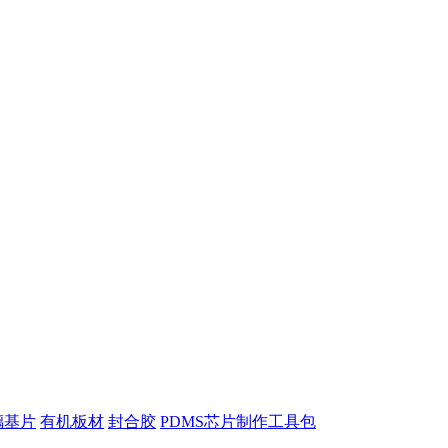
璃基片
有机板材
封合胶
PDMS芯片制作工具包