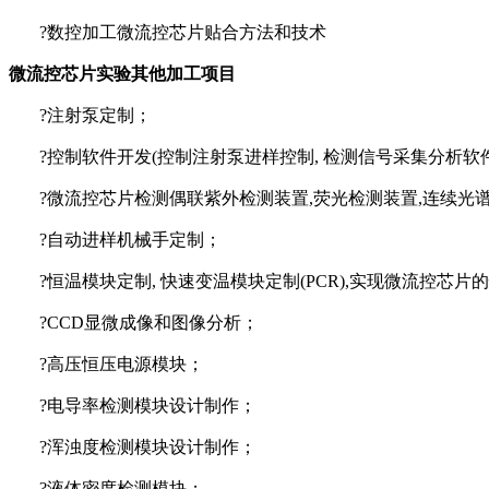
?
数控加工微流控芯片贴合方法和技术
微流控芯片实验其他加工项目
?
注射泵定制
；
?
控制软件开发
(控制注射泵进样控制, 检测信号采集分析软
?
微流控芯片检测偶联紫外检测装置
,荧光检测装置,连续
?
自动进样机械手定制
；
?
恒温模块定制
, 快速变温模块定制(PCR),实现微流控芯片
?
CCD
显微成像和图像分析
；
?
高压恒压电源模块
；
?
电导率检测模块设计制作
；
?
浑浊度检测模块设计制作
；
?
液体密度检测模块
；