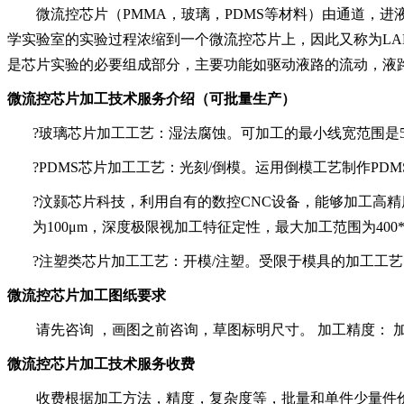
微流控芯片（
PMMA，
玻璃，
PDMS
等材料）
由通道，进
学实验室的实验过程浓缩到一个微流控芯片上，因此又称为LAB
是芯片实验的必要组成部分，主要功能如驱动液路的流动，液
微流控芯片加工技术服务介绍（可批量生产）
?
玻璃芯片加工工艺：湿法腐蚀。可加工的最小线宽范围是
?
PDMS芯片加工工艺：光刻/倒模。运用倒模工艺制作PD
?
汶颢芯片科技，利用自有的数控
CNC设备，能够加工高精
为100μm，深度极限视加工特征定性，最大加工范围为40
?
注塑类芯片加工工艺：开模
/注塑。受限于模具的加工工
微流控芯片加工图纸要求
请先咨询
，画图之前咨询，草图标明尺寸。
加工精度：
微流控芯片加工技术服务收费
收费根据加工方法，精度，复杂度等，批量和单件少量件