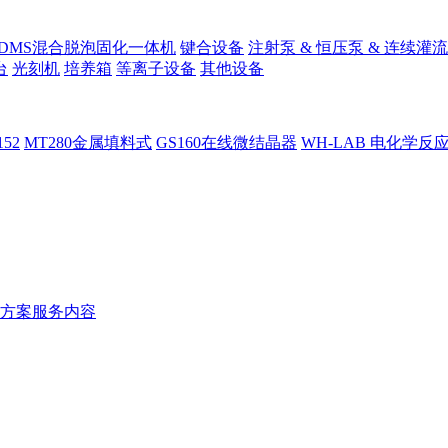
PDMS混合脱泡固化一体机
键合设备
注射泵 & 恒压泵 & 连续灌流
台
光刻机
培养箱
等离子设备
其他设备
152
MT280金属填料式
GS160在线微结晶器
WH-LAB 电化学反
方案服务内容