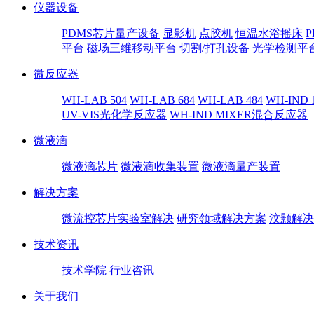
仪器设备
PDMS芯片量产设备
显影机
点胶机
恒温水浴摇床
平台
磁场三维移动平台
切割/打孔设备
光学检测平
微反应器
WH-LAB 504
WH-LAB 684
WH-LAB 484
WH-IND 
UV-VIS光化学反应器
WH-IND MIXER混合反应器
微液滴
微液滴芯片
微液滴收集装置
微液滴量产装置
解决方案
微流控芯片实验室解决
研究领域解决方案
汶颢解决
技术资讯
技术学院
行业咨讯
关于我们