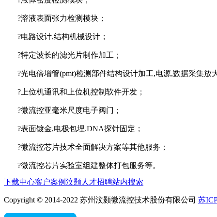
?
溶液表面张力检测模块
；
?
电路设计
,结构机械设计
；
?
特定波长的滤光片制作加工
；
?
光电倍增管
(pmt)检测部件结构设计加工,电源,数据采集
?
上位机通讯和上位机控制软件开发
；
?
微流控亚毫米尺度电子阀门
；
?
表面镀金
,电极包埋.DNA探针固定
；
?
微流控芯片技术全面解决方案等其他服务
；
?
微流控芯片实验室组建整体打包服务等。
下载中心
客户案例
汶颢人才招聘
站内搜索
Copyright © 2014-2022 苏州汶颢微流控技术股份有限公司
苏ICP