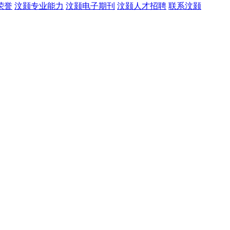
荣誉
汶颢专业能力
汶颢电子期刊
汶颢人才招聘
联系汶颢