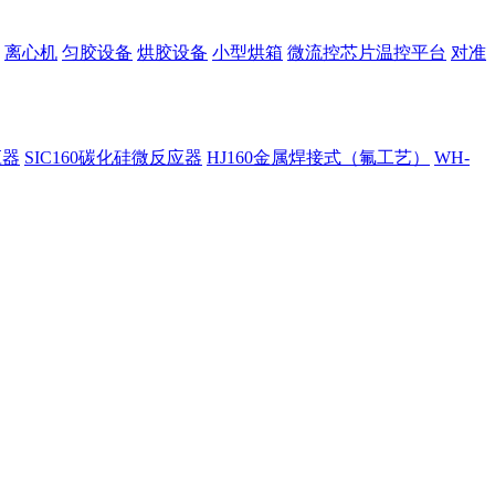
离心机
匀胶设备
烘胶设备
小型烘箱
微流控芯片温控平台
对准
应器
SIC160碳化硅微反应器
HJ160金属焊接式（氟工艺）
WH-