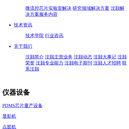
微流控芯片实验室解决
研究领域解决方案
汶颢解
决方案服务内容
技术资讯
技术学院
行业咨讯
关于我们
汶颢简介
汶颢主营业务
汶颢动态
汶颢大事记
汶颢
荣誉
汶颢专业能力
汶颢电子期刊
汶颢人才招聘
联
系汶颢
仪器设备
PDMS芯片量产设备
显影机
点胶机