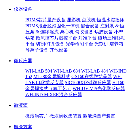
仪器设备
PDMS芯片量产设备
显影机
点胶机
恒温水浴摇床
PDMS混合脱泡固化一体机
键合设备
注射泵 & 恒
压泵 & 连续灌流
离心机
匀胶设备
烘胶设备
小型
烘箱
微流控芯片温控平台
对准平台
磁场三维移动
平台
切割/打孔设备
光学检测平台
光刻机
培养箱
等离子设备
其他设备
微反应器
WH-LAB 504
WH-LAB 684
WH-LAB 484
WH-IND
152
MT280金属填料式
GS160在线微结晶器
WH-
LAB 电化学反应器
SIC160碳化硅微反应器
HJ160
金属焊接式（氟工艺）
WH-UV-VIS光化学反应器
WH-IND MIXER混合反应器
微液滴
微液滴芯片
微液滴收集装置
微液滴量产装置
解决方案