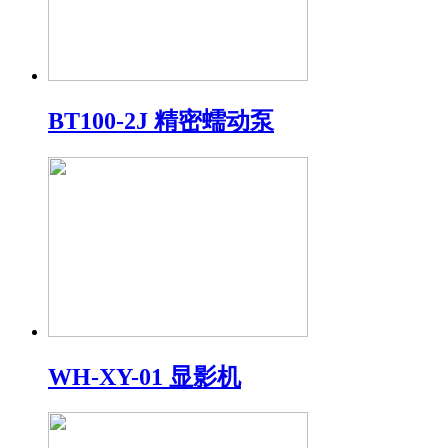
BT100-2J 精密蠕动泵
WH-XY-01 显影机