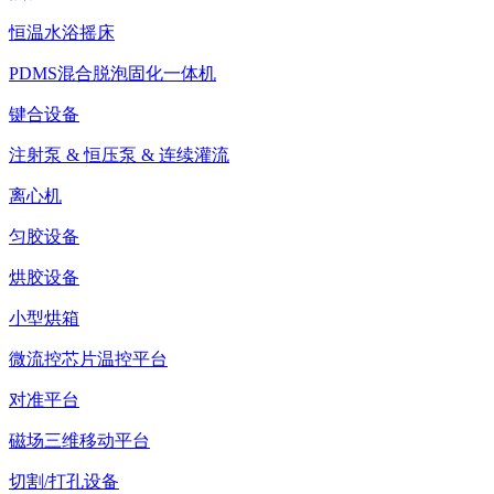
恒温水浴摇床
PDMS混合脱泡固化一体机
键合设备
注射泵 & 恒压泵 & 连续灌流
离心机
匀胶设备
烘胶设备
小型烘箱
微流控芯片温控平台
对准平台
磁场三维移动平台
切割/打孔设备