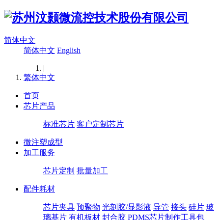
简体中文
简体中文
English
|
繁体中文
首页
芯片产品
标准芯片
客户定制芯片
微注塑成型
加工服务
芯片定制
批量加工
配件耗材
芯片夹具
预聚物
光刻胶/显影液
导管
接头
硅片
玻
璃基片
有机板材
封合胶
PDMS芯片制作工具包