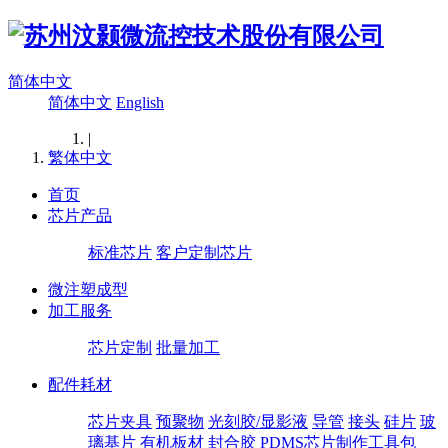
简体中文
简体中文
English
|
繁体中文
首页
芯片产品
标准芯片
客户定制芯片
微注塑成型
加工服务
芯片定制
批量加工
配件耗材
芯片夹具
预聚物
光刻胶/显影液
导管
接头
硅片
玻
璃基片
有机板材
封合胶
PDMS芯片制作工具包