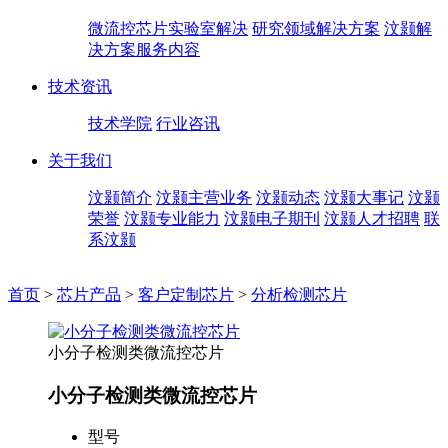
微流控芯片实验室解决
研究领域解决方案
汶颢解
决方案服务内容
技术资讯
技术学院
行业咨讯
关于我们
汶颢简介
汶颢主营业务
汶颢动态
汶颢大事记
汶颢
荣誉
汶颢专业能力
汶颢电子期刊
汶颢人才招聘
联
系汶颢
首页
>
芯片产品
>
客户定制芯片
>
分析检测芯片
小分子检测类微流控芯片
小分子检测类微流控芯片
型号