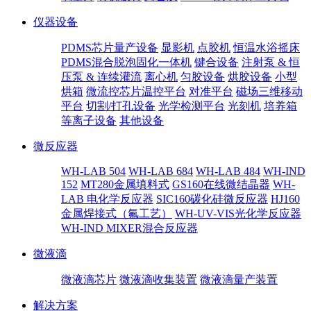
仪器设备
PDMS芯片量产设备
显影机
点胶机
恒温水浴摇床
PDMS混合脱泡固化一体机
键合设备
注射泵 & 恒
压泵 & 连续灌流
离心机
匀胶设备
烘胶设备
小型
烘箱
微流控芯片温控平台
对准平台
磁场三维移动
平台
切割/打孔设备
光学检测平台
光刻机
培养箱
等离子设备
其他设备
微反应器
WH-LAB 504
WH-LAB 684
WH-LAB 484
WH-IND
152
MT280金属填料式
GS160在线微结晶器
WH-
LAB 电化学反应器
SIC160碳化硅微反应器
HJ160
金属焊接式（氟工艺）
WH-UV-VIS光化学反应器
WH-IND MIXER混合反应器
微液滴
微液滴芯片
微液滴收集装置
微液滴量产装置
解决方案