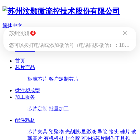
简体中文
简体中文
English
苏州汶颢
4
|
您可以拨打电话或添加微信号（电话同步微信）：18051487008 咨询工程师（惠工）
繁体中文
首页
芯片产品
标准芯片
客户定制芯片
微注塑成型
加工服务
芯片定制
批量加工
配件耗材
芯片夹具
预聚物
光刻胶/显影液
导管
接头
硅片
玻
璃基片
有机板材
封合胶
PDMS芯片制作工具包