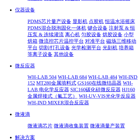
仪器设备
PDMS芯片量产设备
显影机
点胶机
恒温水浴摇床
PDMS混合脱泡固化一体机
键合设备
注射泵 & 恒
压泵 & 连续灌流
离心机
匀胶设备
烘胶设备
小型
烘箱
微流控芯片温控平台
对准平台
磁场三维移动
平台
切割/打孔设备
光学检测平台
光刻机
培养箱
等离子设备
其他设备
微反应器
WH-LAB 504
WH-LAB 684
WH-LAB 484
WH-IND
152
MT280金属填料式
GS160在线微结晶器
WH-
LAB 电化学反应器
SIC160碳化硅微反应器
HJ160
金属焊接式（氟工艺）
WH-UV-VIS光化学反应器
WH-IND MIXER混合反应器
微液滴
微液滴芯片
微液滴收集装置
微液滴量产装置
解决方案