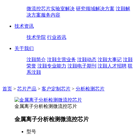
微流控芯片实验室解决
研究领域解决方案
汶颢解
决方案服务内容
技术资讯
技术学院
行业咨讯
关于我们
汶颢简介
汶颢主营业务
汶颢动态
汶颢大事记
汶颢
荣誉
汶颢专业能力
汶颢电子期刊
汶颢人才招聘
联
系汶颢
首页
>
芯片产品
>
客户定制芯片
>
分析检测芯片
金属离子分析检测微流控芯片
金属离子分析检测微流控芯片
型号