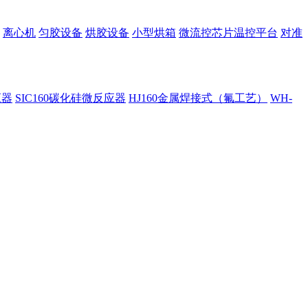
离心机
匀胶设备
烘胶设备
小型烘箱
微流控芯片温控平台
对准
应器
SIC160碳化硅微反应器
HJ160金属焊接式（氟工艺）
WH-