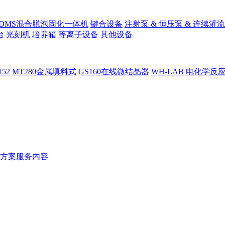
PDMS混合脱泡固化一体机
键合设备
注射泵 & 恒压泵 & 连续灌流
台
光刻机
培养箱
等离子设备
其他设备
152
MT280金属填料式
GS160在线微结晶器
WH-LAB 电化学反
方案服务内容