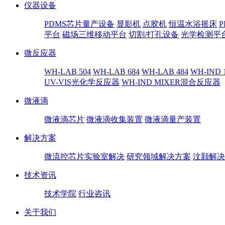
仪器设备
PDMS芯片量产设备
显影机
点胶机
恒温水浴摇床
平台
磁场三维移动平台
切割/打孔设备
光学检测平
微反应器
WH-LAB 504
WH-LAB 684
WH-LAB 484
WH-IND 
UV-VIS光化学反应器
WH-IND MIXER混合反应器
微液滴
微液滴芯片
微液滴收集装置
微液滴量产装置
解决方案
微流控芯片实验室解决
研究领域解决方案
汶颢解决
技术资讯
技术学院
行业咨讯
关于我们