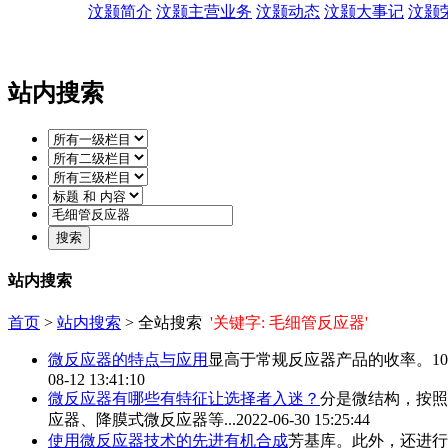
汶颢简介
汶颢主营业务
汶颢动态
汶颢大事记
汶颢
站内搜索
站内搜索
首页
>
站内搜索
> 全站搜索
'关键字: 毛细管反应器'
微反应器的特点与应用
显高于常规反应器产品的收率。10
08-12 13:41:10
微反应器有哪些有特征让选择者入迷？
分是微结构，按照
应器、降膜式微反应器等...
2022-06-30 15:25:44
使用微反应器技术的先进有机合成
芳基库。此外，还进行