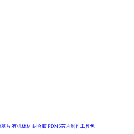
璃基片
有机板材
封合胶
PDMS芯片制作工具包