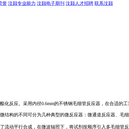
荣誉
汶颢专业能力
汶颢电子期刊
汶颢人才招聘
联系汶颢
酯化反应。采用内径0.6mm的不锈钢
毛细管反应器
，在合适的工艺
微结构的不同可分为几种典型的微反应器：微通道反应器、
毛细
了流动平行合成，在微波辐照下，将试剂按顺序引入多
毛细管反