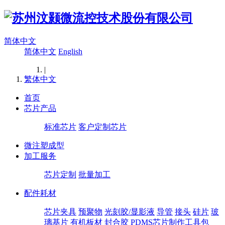
简体中文
简体中文
English
|
繁体中文
首页
芯片产品
标准芯片
客户定制芯片
微注塑成型
加工服务
芯片定制
批量加工
配件耗材
芯片夹具
预聚物
光刻胶/显影液
导管
接头
硅片
玻
璃基片
有机板材
封合胶
PDMS芯片制作工具包