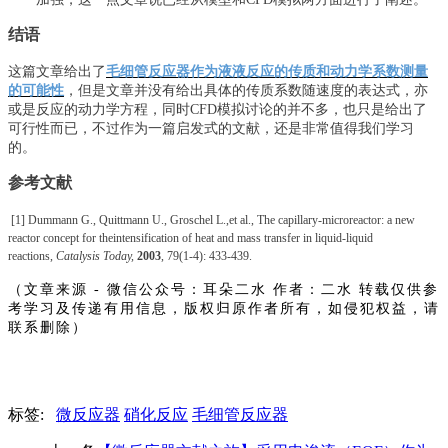
结语
这篇文章给出了
毛细管反应器作为液液反应的传质和动力学系数测量
的可能性
，但是文章并没有给出具体的传质系数随速度的表达式，亦
或是反应的动力学方程，同时
CFD模拟讨论的并不多，也只是给出了
可行性而已，不过作为一篇启发式的文献，还是非常值得我们学习
的。
参考文献
[1] Dummann G., Quittmann U., Groschel L.,et al., The capillary-microreactor: a new
reactor concept for theintensification of heat and mass transfer in liquid-liquid
reactions,
Catalysis Today,
2003
, 79(1-4): 433-439.
（文章
来源
-
微信公众号：
耳朵二水
作者：二水
转载仅供参
考学习及传递有用信息，版权归原作者所有，如侵犯权益，请
联系删除）
标签:
微反应器
硝化反应
毛细管反应器