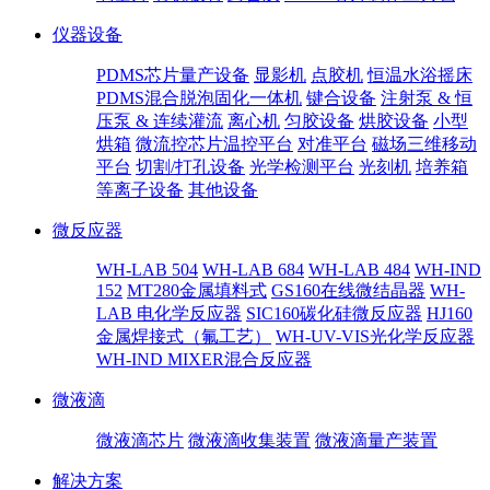
仪器设备
PDMS芯片量产设备
显影机
点胶机
恒温水浴摇床
PDMS混合脱泡固化一体机
键合设备
注射泵 & 恒
压泵 & 连续灌流
离心机
匀胶设备
烘胶设备
小型
烘箱
微流控芯片温控平台
对准平台
磁场三维移动
平台
切割/打孔设备
光学检测平台
光刻机
培养箱
等离子设备
其他设备
微反应器
WH-LAB 504
WH-LAB 684
WH-LAB 484
WH-IND
152
MT280金属填料式
GS160在线微结晶器
WH-
LAB 电化学反应器
SIC160碳化硅微反应器
HJ160
金属焊接式（氟工艺）
WH-UV-VIS光化学反应器
WH-IND MIXER混合反应器
微液滴
微液滴芯片
微液滴收集装置
微液滴量产装置
解决方案