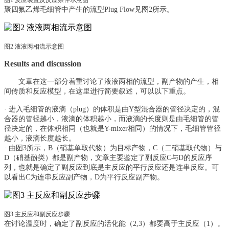
聚四氟乙烯毛细管中产生的流型
Plug Flow见图2所示。
图
2 液液两相流示意图
Results and discussion
文章在这一部分着重讨论了液液两相的流型，副产物的产生，相
间传质和反应模型，在这里进行简要叙述，可以以下重点。
·
进入毛细管的液滴（
plug）的体积是由Y型混合器的管径决定的，混
合器的管径越小，液滴的体积越小，而液滴的长度则是由毛细管的管
径决定的，在体积相同（也就是Y-mixer相同）的情况下，毛细管管径
越小，液滴长度越长。
·
由图
3所示，B（硝基单取代物）为目标产物，C（二硝基取代物）与
D（硝基酚类）都是副产物，文章主要鉴定了副反应C与D的反应序
列，也就是确定了副反应到底是主反应的平行反应还是连串反应。可
以看出C为连串反应副产物，D为平行反应副产物。
图
3 主反应和副反应步骤
在讨论温度时，确定了副反应的活化能（
2,3）都要高于主反应（1）。