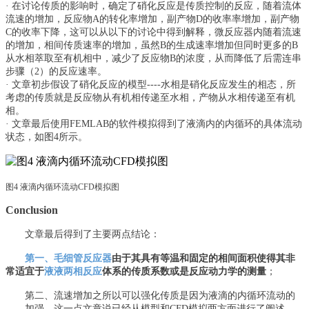
·
在讨论传质的影响时，确定了硝化反应是传质控制的反应，随着流体
流速的增加，反应物
A的转化率增加，副产物D的收率率增加，副产物
C的收率下降，这可以从以下的讨论中得到解释，微反应器内随着流速
的增加，相间传质速率的增加，虽然B的生成速率增加但同时更多的B
从水相萃取至有机相中，减少了反应物B的浓度，从而降低了后需连串
步骤（2）的反应速率。
·
文章初步假设了硝化反应的模型
----水相是硝化反应发生的相态，所
考虑的传质就是反应物从有机相传递至水相，产物从水相传递至有机
相。
·
文章最后使用
FEMLAB的软件模拟得到了液滴内的内循环的具体流动
状态，如图4所示。
图
4 液滴内循环流动CFD模拟图
Conclusion
文章最后得到了主要两点结论
：
第一、
毛细管反应器
由于其具有等温和固定的相间面积使得其非
常适宜于
液液两相反应
体系的传质系数或是反应动力学的测量
；
第二、流速增加之所以可以强化传质是因为液滴的内循环流动的
加强，这一点文章说已经从模型和
CFD模拟两方面进行了阐述。