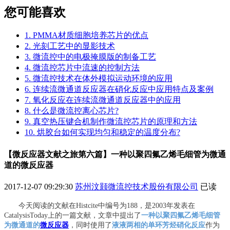
您可能喜欢
1. PMMA材质细胞培养芯片的优点
2. 光刻工艺中的显影技术
3. 微流控中的电极掩膜版的制备工艺
4. 微流控芯片中流速的控制方法
5. 微流控技术在体外模拟运动环境的应用
6. 连续流微通道反应器在硝化反应中应用特点及案例
7. 氧化反应在连续流微通道反应器中的应用
8. 什么是微流控离心芯片?
9. 真空热压键合机制作微流控芯片的原理和方法
10. 烘胶台如何实现均匀和稳定的温度分布?
【微反应器文献之旅第六篇】一种以聚四氟乙烯毛细管为微通
道的微反应器
2017-12-07 09:29:30
苏州汶颢微流控技术股份有限公司
已读
今天阅读的文献在
Histcite中编号为188，是2003年发表在
CatalysisToday上的一篇文献，文章中提出了
一种以聚四氟乙烯毛细管
为微通道的
微反应器
，同时使用了
液液两相的单环芳烃硝化反应
作为