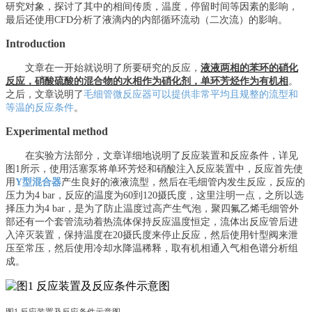
研究对象，探讨了其中的相间传质，温度，停留时间等因素的影响，
最后还使用
CFD分析了液滴内的内部循环流动（二次流）的影响。
Introduction
文章在一开始就说明了所要研究的反应，
液液两相的苯环的硝化
反应，硝酸硫酸的混合物的水相作为硝化剂，单环芳烃作为有机相
。
之后，文章说明了
毛细管微反应器可以提供非常平均且规整的流型和
等温的反应条件
。
Experimental method
在实验方法部分，文章详细地说明了反应装置和反应条件，详见
图
1所示，使用活塞泵将单环芳烃和硝酸注入反应装置中，反应首先使
用
Y型混合器
产生良好的液液流型，然后在毛细管内发生反应，反应的
压力为
4 bar，反应的温度为60到120摄氏度，这里注明一点，之所以选
择压力为4 bar，是为了防止温度过高产生气泡，聚四氟乙烯毛细管外
部还有一个套管流动着热流体保持反应温度恒定，流体出反应管后进
入淬灭装置，保持温度在20摄氏度来停止反应，然后使用针型阀来泄
压至常压，然后使用冷却水降温稀释，取有机相通入气相色谱分析组
成。
图
1 反应装置及反应条件示意图