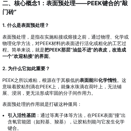
二、核心概念1：表面预处理——PEEK键合的“敲
门砖”
1. 什么是表面预处理？
表面预处理，是指在实施粘接或熔接之前，通过物理、化学或
物理化学方法，对PEEK材料的表面进行活化或粗化的工艺过
程。简单来说，就是
把PEEK那层“油盐不进”的表皮，改造成
一个“欢迎粘接”的界面
。
2. 为什么它如此重要？
PEEK之所以难粘，根源在于其极低的
表面能
和
化学惰性
。这
意味着胶粘剂滴在PEEK上，就像水珠滴在荷叶上，无法铺
展、浸润，更无法形成牢固的分子间作用力。
表面预处理的作用就是打破这种僵局：
引入活性基团
：通过等离子体等方法，在PEEK表面“撞”出
含氧官能团（如羟基、羧基），让胶粘剂能与它发生化学
键合。