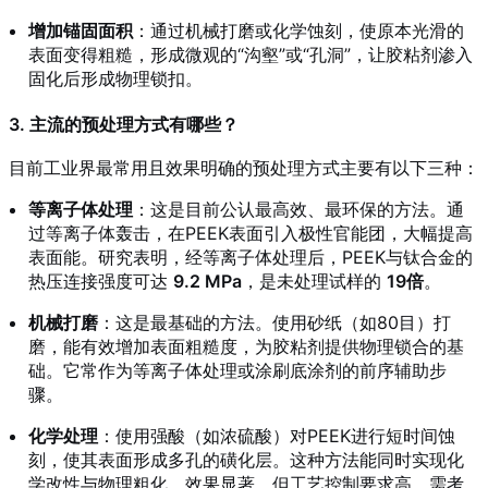
增加锚固面积
：通过机械打磨或化学蚀刻，使原本光滑的
表面变得粗糙，形成微观的“沟壑”或“孔洞”，让胶粘剂渗入
固化后形成物理锁扣。
3. 主流的预处理方式有哪些？
目前工业界最常用且效果明确的预处理方式主要有以下三种：
等离子体处理
：这是目前公认最高效、最环保的方法。通
过等离子体轰击，在PEEK表面引入极性官能团，大幅提高
表面能。研究表明，经等离子体处理后，PEEK与钛合金的
热压连接强度可达
9.2 MPa
，是未处理试样的
19倍
。
机械打磨
：这是最基础的方法。使用砂纸（如80目）打
磨，能有效增加表面粗糙度，为胶粘剂提供物理锁合的基
础。它常作为等离子体处理或涂刷底涂剂的前序辅助步
骤。
化学处理
：使用强酸（如浓硫酸）对PEEK进行短时间蚀
刻，使其表面形成多孔的磺化层。这种方法能同时实现化
学改性与物理粗化，效果显著，但工艺控制要求高，需考