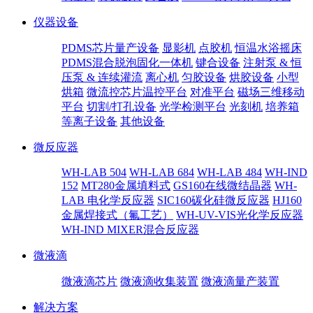
仪器设备
PDMS芯片量产设备
显影机
点胶机
恒温水浴摇床
PDMS混合脱泡固化一体机
键合设备
注射泵 & 恒
压泵 & 连续灌流
离心机
匀胶设备
烘胶设备
小型
烘箱
微流控芯片温控平台
对准平台
磁场三维移动
平台
切割/打孔设备
光学检测平台
光刻机
培养箱
等离子设备
其他设备
微反应器
WH-LAB 504
WH-LAB 684
WH-LAB 484
WH-IND
152
MT280金属填料式
GS160在线微结晶器
WH-
LAB 电化学反应器
SIC160碳化硅微反应器
HJ160
金属焊接式（氟工艺）
WH-UV-VIS光化学反应器
WH-IND MIXER混合反应器
微液滴
微液滴芯片
微液滴收集装置
微液滴量产装置
解决方案