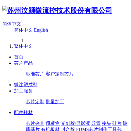
简体中文
简体中文
English
|
繁体中文
首页
芯片产品
标准芯片
客户定制芯片
微注塑成型
加工服务
芯片定制
批量加工
配件耗材
芯片夹具
预聚物
光刻胶/显影液
导管
接头
硅片
玻
璃基片
有机板材
封合胶
PDMS芯片制作工具包