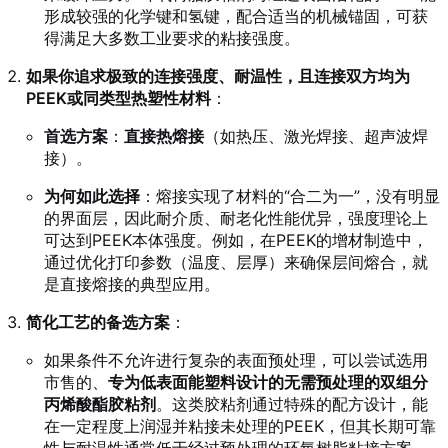
形成较强的化学键和氢键，配合适当的机械锚固，可获
得满足大多数工业要求的粘接强度。
如果你追求极致的连接强度、耐温性，且连接双方均为
PEEK或同类型热塑性材料
：
首选方案
：
直接热熔接
（如热压、激光焊接、超声波焊
接）。
为何如此选择
：熔接实现了材料的“合二为一”，没有明显
的界面层，因此耐介质、耐老化性能优异，强度理论上
可达到PEEK本体强度。例如，在PEEK的增材制造中，
通过优化打印参数（温度、层厚）来确保层间熔合，就
是直接熔接的典型应用。
简化工艺的备选方案
：
如果条件不允许进行复杂的表面预处理，可以尝试选用
市售的、
专为低表面能塑料设计的无需预处理的双组分
丙烯酸酯胶粘剂
。这类胶粘剂通过特殊的配方设计，能
在一定程度上润湿并粘接未处理的PEEK，但其长期可靠
性与耐温性通常低于经过预处理的环氧树脂粘接方案。