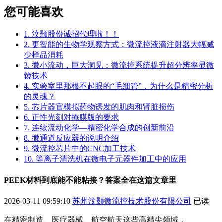
您可能喜欢
1. 汶颢股份诚招代理啦！！
2. 更智能的生物学观察方式：微流控液滴注射器大幅减
少样品消耗
3. 微小流动，巨大洞见：微流控系统提升超分辨率显微
镜技术
4. 实验室里那根不起眼的“毛细管”，为什么是精密分析
的灵魂？
5. 芯片器官模拟药物诱发的肌肉和肾脏损伤
6. 正性光刻对掩膜版的要求
7. 连续流动化学—精密化学合成的创新前沿
8. 微通道反应器的说明介绍
9. 微流控芯片中的CNC加工技术
10. 等离子清洗机在微电子元器件加工中的应用
PEEK材料到底能不能粘接？答案全在这篇文章里
2026-03-11 09:59:10
苏州汶颢微流控技术股份有限公司
已读
在精密制造、医疗器械、航空航天这些高精尖领域，