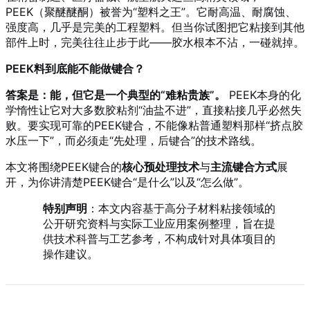
PEEK（聚醚醚酮）被誉为“塑料之王”。它耐高温、耐腐蚀、
强度高，几乎是完美的工程塑料。但当你试图把它粘接到其他
部件上时，完美往往止步于此——胶水根本不沾，一碰就掉。
PEEK料到底能不能做键合？
答案是：能，但它是一个典型的“难粘贵族”。
PEEK本身的化
学惰性让它对大多数胶粘剂“油盐不进”，直接粘接几乎必然失
败。要实现可靠的PEEK键合，不能像粘普通塑料那样“挤点胶
水压一下”，而必须走“先处理，后键合”的技术路线。
本文将围绕PEEK键合的
核心预处理技术
与
主流键合方式
展
开，为你讲清楚PEEK键合“是什么”以及“怎么做”。
特别声明
：本文内容基于高分子材料粘接领域的
公开研究资料与实际工业应用案例整理，旨在提
供技术科普与工艺参考，不构成针对具体项目的
操作建议。