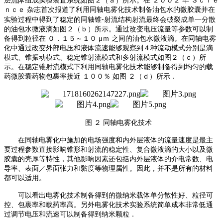
层流体组成实验装置系统如图２（ａ）所示
。
在
２００２
年
Ｓｃｉｅ
ｎｃｅ
杂志首次报道了利用同轴电雾化技术制备油包水的微胶囊并在
实验过程中得到了稳定的同轴锥
⁃射流结构射流最终会破裂成单一分散
的油包水微液滴如图２（ｂ）所示
。
通过改变电压流量等参数可以制
备得到粒径在
０．１５～１０
μｍ 之间的油包水微液滴
。
在同轴电雾
化中通过改变外部电压和液体流速能够观察到４种流动模式分别是滴
模式、锥振动模式、稳定锥射流模式和多射流模式如图２（ｃ）所
示
。
在稳定锥射流模式下利用同轴电雾化技术能够制备得到均匀的载
药微胶囊药物包裹率接近
１００％
如图
２（ｄ）所示．
图
２
同轴电雾化技术
在同轴电雾化中施加的电场强度和内外层液体的流量速度是最主
要过程参数直接影响锥形和射流的稳定性、复合微液滴的大小以及微
胶囊的壳厚等特性
，
其他影响因素还包括内外层液体的介电常数、电
导率、表面／界面张力和黏度等物理属性
。
因此
，
并不是所有的材料
都可以适用
。
可以看出电雾化技术制备得到的微纳米载体单分散性好、粒径可
控、包裹率和载药率高
。
另外电雾化技术实验系统简单成本非常低通
过调节电压和流速可以制备得到纳米颗粒．