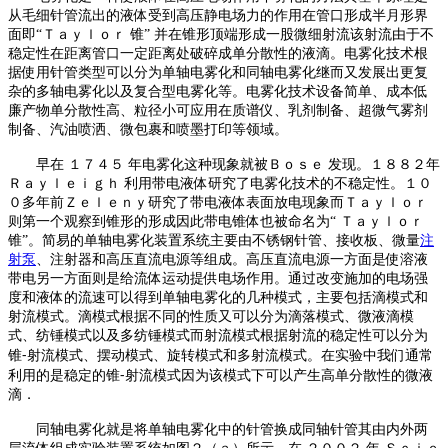
从毛细针管流出的液体受到高压静电场力的作用在管口形成半月形界
面即
“Ｔａｙｌｏｒ 锥” 并在锥形顶端形成一股微细射流该射流由于不
稳定性在距离管口一定距离处破碎成单分散性的液滴
。
电雾化技术根
据使用针管类型可以分为单轴电雾化和同轴电雾化继而又发展出更复
杂的多轴电雾化以及复合型电雾化等
。
电雾化技术设备简单、成本低
廉产物单分散性高、粒径小可应用在质谱仪、乳剂制备、超微气雾剂
制备、汽油喷洒、微包裹和喷墨打印等领域
。
早在
１７４５
年电雾化这种现象就被Ｂｏｓｅ
发现
。
１８８２年
Ｒａｙｌｅｉｇｈ
利用带电液体研究了电雾化技术的不稳定性
。
１０
０多年前Ｚｅｌｅｎｙ研究了带电液体表面放电现象而Ｔａｙｌｏｒ
则第一个观察到锥形的形成因此带电锥体也被命名为
“ Ｔａｙｌｏｒ
锥”
。
简易的单轴电雾化装置系统主要由不锈钢针管、接收板、微量
注
射泵
、注射器和高压直流电源等组成
。
高压直流电源一方面是使溶液
带电另一方面则是给流体运动提供电场作用
。
通过改变施加的电场强
度和液体的流速可以得到单轴电雾化的几种模式
，
主要包括滴模式和
射流模式
。
滴模式根据不同的性质又可以分为滴落模式、微液滴模
式、纺锤模式以及多纺锤模式而射流模式根据射流的稳定性可以分为
锥
⁃射流模式、摆动模式、旋转模式和多射流模式
。
在实验中我们通常
利用的是稳定的锥
⁃射流模式因为该模式下可以产生高单分散性的微液
滴．
同轴电雾化就是将单轴电雾化中的针管换成同轴针管其由内外两