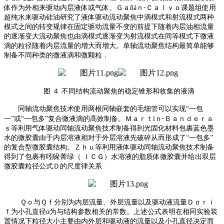
体作为外相来驱动内层液体或气体
。
Ｇａ
ñáｎ⁃Ｃａｌｖｏ课题组使用
超纯水来驱动硅油研究了液体驱动流动聚焦中滴模式和射流模式两种
模式之间的转变规律在固定驱动流量不变的前提下随着内层油相流量
的逐渐变大流动聚焦也由滴模式逐渐变为射流模式在同等模式下微液
滴的粒径随着内层流量的增大而增大
。
单轴流动聚焦结构最简单能够
制备不同种类的微液滴和微颗粒．
图
４
不同结构流动聚焦的稳定锥形和收集的液滴
同轴流动聚焦技术使用两根同轴嵌套的毛细管可以实现
“一包
一”或“一包多”复合微液滴的高效制备
。
Ｍａｒｔ
íｎ⁃Ｂａｎｄｅｒａ
ｓ等利用气体驱动同轴流动聚焦技术制备得到光固化材料包裹蓝色墨
水的微胶囊由于内层溶液相对于外层溶液先破碎从而形成了“一包多”
的复合型微胶囊结构
。
Ｚｈｕ等利用液体驱动同轴流动聚焦技术制备
得到了包裹有吲哚菁绿（
ＩＣＧ）水溶液的脂质体微胶囊并给出双层
微胶囊粒径公式Ｄ的尺度律关系
Ｑｏ与Ｑｆ分别为内层流量、外层流量以及驱动液流量Ｄｏｒｉ
ｆ为小孔直径
α为与结构参数相关的常数
。
上述公式表明在相同实验装
置情况下粒径大小主要由内外层和驱动液的流量以及小孔直径决定而