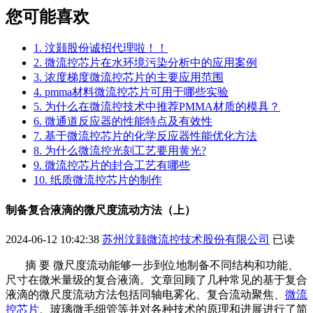
您可能喜欢
1. 汶颢股份诚招代理啦！！
2. 微流控芯片在水环境污染分析中的应用案例
3. 浓度梯度微流控芯片的主要应用范围
4. pmma材料微流控芯片可用于哪些实验
5. 为什么在微流控技术中推荐PMMA材质的模具？
6. 微通道反应器的性能特点及有效性
7. 基于微流控芯片的化学反应器性能优化方法
8. 为什么微流控光刻工艺要用黄光?
9. 微流控芯片的封合工艺有哪些
10. 纸质微流控芯片的制作
制备复合液滴的微尺度流动方法（上）
2024-06-12 10:42:38
苏州汶颢微流控技术股份有限公司
已读
摘 要 微尺度流动能够一步到位地制备不同结构和功能、
尺寸在微米量级的复合液滴
。
文章回顾了几种常见的基于复合
液滴的微尺度流动方法包括同轴电雾化、复合流动聚焦、
微流
控芯片
、玻璃微毛细管等并对各种技术的原理和进展进行了简