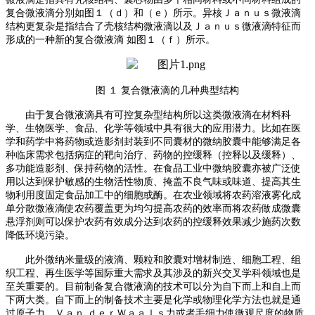
复合微液滴分别如图１（ｄ）和（ｅ）所示
。
异核Ｊａｎｕｓ微液滴
结构更复杂是指结合了壳核结构微液滴以及Ｊａｎｕｓ微液滴特征而
形成的一种新的复合微液滴
如图１（ｆ）所示
。
图
１
复合微液滴的几种典型结构
由于复合微液滴具有可控复杂型结构所以这类微液滴在材料科
学、生物医学、食品、化学等领域中具有很大的应用潜力
。
比如在医
学和药学中将药物或造影剂封装到不同囊材的微纳胶囊中能够满足各
种临床需求包括病症的靶向治疗、药物的控缓释（控释以及缓释）、
多功能造影剂、保持药物的活性
。
在食品工业中微纳胶囊亦被广泛使
用以达到保护敏感的生物活性物质、掩盖不良气味或味道、提高其生
物利用度固定食品加工中的细胞或酶
。
在农业领域将农药溶液雾化成
单分散微液滴使农药覆盖更为均匀提高农药的效率而将农药做成微囊
悬浮剂则可以保护农药有效成分达到农药的控缓释效果减少施药次数
降低环境污染
。
此外微纳米量级的液滴、颗粒和胶囊对增材制造、细胞工程、组
织工程、再生医学等国际重大需求及其涉及的新兴交叉学科领域也是
至关重要的
。
目前制备复合微液滴的技术可以分为自下而上和自上而
下两大类
。
自下而上的制备技术主要是化学或物理化学方法也就是通
过原子力、Ｖａｎ
ｄｅｒＷａａｌｓ力或者毛细力使微观尺度的物质