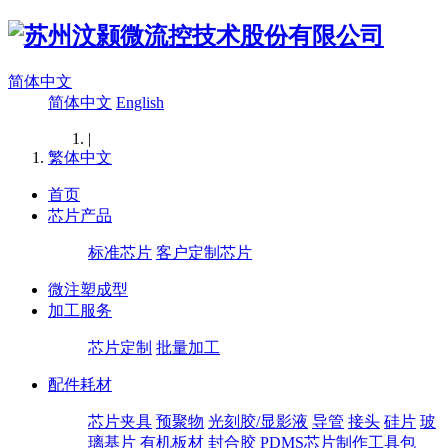
简体中文
简体中文
English
|
繁体中文
首页
芯片产品
标准芯片
客户定制芯片
微注塑成型
加工服务
芯片定制
批量加工
配件耗材
芯片夹具
预聚物
光刻胶/显影液
导管
接头
硅片
玻
璃基片
有机板材
封合胶
PDMS芯片制作工具包