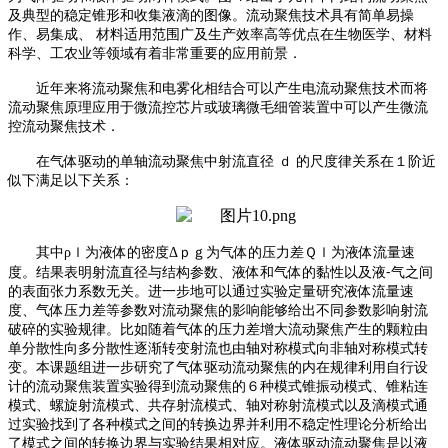
及典型的稳定锥形和收集液滴的图像
。
流动聚焦技术具有简单易操
作、易集成、
材料适用范围广及生产效率高等优点在生物医学、材料
科学、工农业等领域有着非常重要的应用前景．
近年来将流动聚焦和电雾化相结合可以产生电流动聚焦技术而将
流动聚焦原理应用于微流控芯片或玻璃微毛细管装置中可以产生微流
控流动聚焦技术．
在气体驱动的单轴流动聚焦中射流直径
ｄ
的尺度律关系在１阶近
似下满足以下关系
：
其中
ρｌ为液体的密度Δｐｇ为气体的压力差Ｑｌ为液体流量速
度
。
结果表明射流直径与结构参数、液体和气体的黏性以及液
⁃气之间
的表面张力系数无关
。
进一步地可以通过实验定量研究液体流量速
度、气体压力差等参数对流动聚焦的影响能够给出不同参数影响射流
破碎的实验规律
。
比如随着气体的压力差增大流动聚焦产生的颗粒由
单分散性向多分散性逐渐转变射流也由轴对称模式向非轴对称模式转
变
。
本课题组进一步研究了气体驱动流动聚焦的内在规律利用自行设
计的流动聚焦装置实验得到流动聚焦的６种模式锥振动模式、锥粘连
模式、螺旋射流模式、共存射流模式、轴对称射流模式以及滴模式通
过实验找到了各种模式之间的转换边界并利用不稳定性理论分析给出
了模式之间的转换边界与实验结果相对应
。
液体驱动流动聚焦是以液