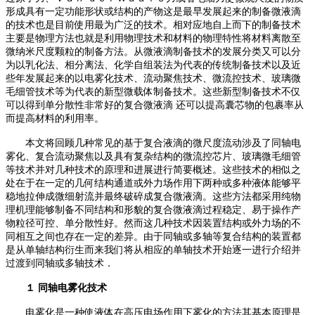
形成具有一定功能形状或结构的产物这是最早发展起来的制备微液滴
的技术也是目前使用最为广泛的技术
。
相对应地自上而下的制备技术
主要是物理方法也就是利用物理技术和材料的物理特性将材料离散至
微纳米尺度颗粒的制备方法
。
从微液滴制备技术的发展分类又可以分
为以乳化法、相分离法、化学自组装法为代表的传统制备技术以及近
些年发展起来的以电雾化技术、流动聚焦技术、微流控技术、玻璃微
毛细管技术等为代表的新型微载体制备技术
。
这些新型制备技术不仅
可以得到单分散性非常好的复合微液滴
还可以提高囊芯物的包裹率从
而提高材料的利用率
。
本文将回顾几种常见的基于复合液滴的微尺度流动涉及了同轴电
雾化、复合流动聚焦以及具有复杂结构的微流控芯片、玻璃微毛细管
等技术并对几种技术的原理和进展进行简要概述
。
这些技术的相似之
处在于在一定的几何结构通道或外力场作用下两种或多种液体能够平
稳地拉伸成微细射流并最终破碎成复合微液滴
。
这些方法都采用纯物
理机理能够制备不同结构和形貌的复合微液滴过程稳定、易于操作产
物粒径可控、单分散性好
。
然而这几种技术因装置结构或外力场的不
同相互之间也存在一定的差异
。
由于同轴或多轴等复合结构的装置都
是从单轴结构衍生而来我们将从相应的单轴技术开始逐一进行介绍并
过渡到同轴或多轴技术．
１
同轴电雾化技术
电雾化是一种使液体在高压电场作用下雾化的方法其基本原理是