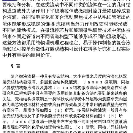
要概括和分析
。
在这类流动中不同种类的流体在一定的几何结
构通道或外力场作用下平稳地拉伸成微细射流并最终破碎成复
合液滴
。
在同轴电雾化和复合流动聚焦技术中从毛细管流出的
流体能够形成稳定的锥⁃射流结构当外力作用改变时能够形成
不同的流动模式
。
在微流控芯片和玻璃微毛细管技术中流体被
约束在固定管道内不同管道构型下能够形成不同的流动形态
。
这些方法都采用纯物理机理过程稳定、易于操作制备的复合液
滴粒径可控单分散性好微观结构可设计在科学研究和工程实际
中具有重要的应用价值。
引
言
复合微液滴是一种具有复杂结构、大小在微米尺度的液滴包括双
层壳核结构微液滴、多层复合结构微液滴、
Ｊａｎｕｓ
微液滴、同核
／异核结构微液滴以及异核Ｊａｎｕｓ结构微液滴等不同类别在科学
研究和工程实际中具有重要的应用价值其制备方法也受到越来越多的
关注
。
壳核结构微液滴是一类球状或类球状体外层称为囊膜壁壳内层
称为囊芯物包埋材料分散或溶解在骨架基质之中常用的囊膜壁壳材料
有高分子、脂质体等如图１（ａ）所示
。
多层结构微液滴一般具有多
层壳核结构涉及了多种囊膜壁壳材料或囊芯物材料如图１（ｂ）所
示
。
Ｊａｎｕｓ微液滴一般是由左右分布不同组分材料组成的微液滴
且表现出不同的化学或物理特性如图１（ｃ）所示
。
同核／异核结构
微液滴是指具有壳核结构、囊芯物由多个相同材料或不同材料组成的