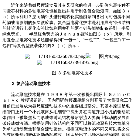
近年来随着微尺度流动及其交叉研究的推进一步到位包裹多种不
同囊芯材料的多轴电雾化也被提出并用于制备复合微液滴
。
如图３（
ａ）所示利用３层同轴针头进行电雾化实验能够制备出同时包裹不同
药物或造影剂的多层微胶囊
。
复合型电雾化技术是利用具有特殊结构
的针管进行电雾化实验比如利用并列的两个针头能够制备得到一半显
绿色荧光、
一半显红色荧光的Ｊａｎｕｓ微球如图３（ｂ）所示
。
利
用复合型电雾化技术还能够得到
“一包一”、“一包二”、“一包三”和“一
包四”等复合型微载体如图３（ｃ）所示．
图
３
多轴电雾化技术
２
复合流动聚焦技术
流动聚焦技术是在
１９９８
年第一次被提出国际上
Ｇａ
ñáｎ⁃Ｃ
ａｌｖｏ 教授课题组、 国内司廷教授课题组分别开展了大量研究工作
目前已发展成为微尺度流动技术中的重要组成部分
。
其基本原理是毛
细管口正对一个小孔液体从毛细管中流出并在高速穿过小孔的驱动流
体作用下被聚焦从而形成锥射流结构最后射流因界面上扰动的发展而
破碎成微液滴
。
根据使用针管结构的不同可以将流动聚焦技术简单分
为单轴流动聚焦和复合流动聚焦
。
根据驱动流体的不同又可以将之分
为气体驱动和液体驱动两种模式
。
图４给出了几种不同结构流动聚焦