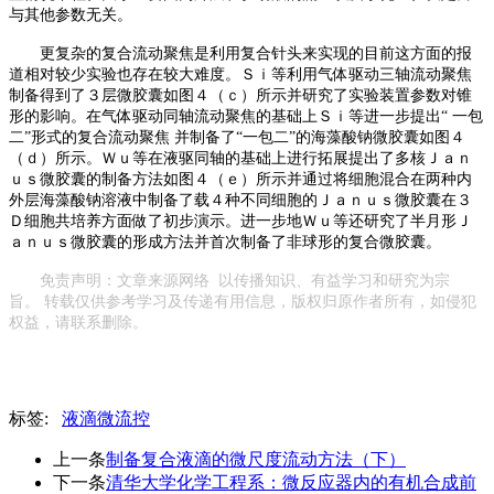
与其他参数无关
。
更复杂的复合流动聚焦是利用复合针头来实现的目前这方面的报
道相对较少实验也存在较大难度
。
Ｓｉ等利用气体驱动三轴流动聚焦
制备得到了３层微胶囊如图４（ｃ）所示并研究了实验装置参数对锥
形的影响
。
在气体驱动同轴流动聚焦的基础上Ｓｉ等进一步提出
“ 一包
二”形式的复合流动聚焦 并制备了“一包二”的海藻酸钠微胶囊如图４
（ｄ）所示
。
Ｗｕ等在液驱同轴的基础上进行拓展提出了多核Ｊａｎ
ｕｓ微胶囊的制备方法如图４（ｅ）所示并通过将细胞混合在两种内
外层海藻酸钠溶液中制备了载４种不同细胞的Ｊａｎｕｓ微胶囊在３
Ｄ细胞共培养方面做了初步演示
。
进一步地Ｗｕ等还研究了半月形Ｊ
ａｎｕｓ微胶囊的形成方法并首次制备了非球形的复合微胶囊
。
免责声明：文章
来源网络
以传播知识、有益学习和研究为宗
旨。 转载仅供参考学习及传递有用信息，版权归原作者所有，如侵犯
权益，请联系删除。
标签:
液滴微流控
上一条
制备复合液滴的微尺度流动方法（下）
下一条
清华大学化学工程系：微反应器内的有机合成前