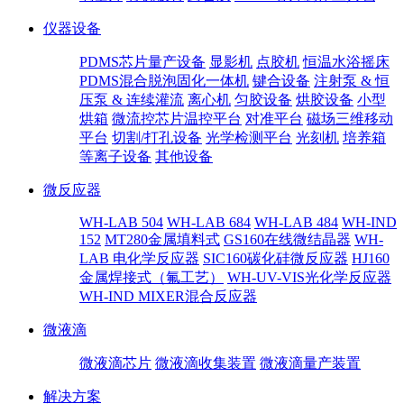
仪器设备
PDMS芯片量产设备
显影机
点胶机
恒温水浴摇床
PDMS混合脱泡固化一体机
键合设备
注射泵 & 恒
压泵 & 连续灌流
离心机
匀胶设备
烘胶设备
小型
烘箱
微流控芯片温控平台
对准平台
磁场三维移动
平台
切割/打孔设备
光学检测平台
光刻机
培养箱
等离子设备
其他设备
微反应器
WH-LAB 504
WH-LAB 684
WH-LAB 484
WH-IND
152
MT280金属填料式
GS160在线微结晶器
WH-
LAB 电化学反应器
SIC160碳化硅微反应器
HJ160
金属焊接式（氟工艺）
WH-UV-VIS光化学反应器
WH-IND MIXER混合反应器
微液滴
微液滴芯片
微液滴收集装置
微液滴量产装置
解决方案