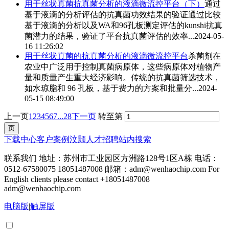
用于丝状真菌抗真菌分析的
液滴微流控
平台（下）
通过
基于液滴的分析评估的抗真菌功效结果的验证通过比较
基于液滴的分析以及WA和96孔板测定评估的kunshi抗真
菌潜力的结果，验证了平台抗真菌评估的效率...
2024-05-
16 11:26:02
用于丝状真菌的抗真菌分析的
液滴微流控
平台
杀菌剂在
农业中广泛用于控制真菌病原体，这些病原体对植物产
量和质量产生重大经济影响。传统的抗真菌筛选技术，
如水琼脂和 96 孔板，基于费力的方案和批量分...
2024-
05-15 08:49:00
上一页
1
2
3
4
5
6
7
...28
下一页
转至第
下载中心
客户案例
汶颢人才招聘
站内搜索
联系我们 地址：苏州市工业园区方洲路128号1区A栋 电话：
0512-67580075 18051487008 邮箱：adm@wenhaochip.com For
English clients please contact +18051487008
adm@wenhaochip.com
电脑版
|
触屏版