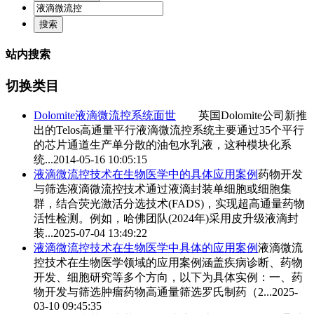
站内搜索
切换类目
Dolomite
液滴微流控
系统面世
英国Dolomite公司新推
出的Telos高通量平行
液滴微流控
系统主要通过35个平行
的芯片通道生产单分散的油包水乳液，这种模块化系
统...
2014-05-16 10:05:15
液滴微流控
技术在生物医学中的具体应用案例
药物开发
与筛选
液滴微流控
技术通过液滴封装单细胞或细胞集
群，结合荧光激活分选技术(FADS)，实现超高通量药物
活性检测。例如，哈佛团队(2024年)采用皮升级液滴封
装...
2025-07-04 13:49:22
液滴微流控
技术在生物医学中具体的应用案例
液滴微流
控
技术在生物医学领域的应用案例涵盖疾病诊断、药物
开发、细胞研究等多个方向，以下为具体实例：一、药
物开发与筛选‌肿瘤药物高通量筛选‌罗氏制药（2...
2025-
03-10 09:45:35