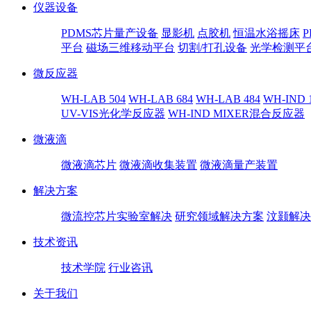
仪器设备
PDMS芯片量产设备
显影机
点胶机
恒温水浴摇床
平台
磁场三维移动平台
切割/打孔设备
光学检测平
微反应器
WH-LAB 504
WH-LAB 684
WH-LAB 484
WH-IND 
UV-VIS光化学反应器
WH-IND MIXER混合反应器
微液滴
微液滴芯片
微液滴收集装置
微液滴量产装置
解决方案
微流控芯片实验室解决
研究领域解决方案
汶颢解决
技术资讯
技术学院
行业咨讯
关于我们