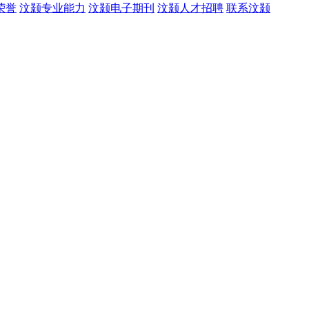
荣誉
汶颢专业能力
汶颢电子期刊
汶颢人才招聘
联系汶颢