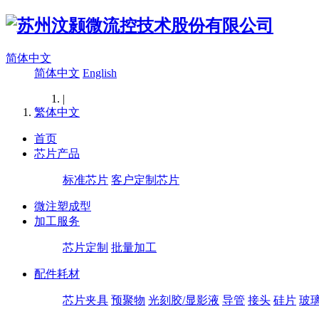
简体中文
简体中文
English
|
繁体中文
首页
芯片产品
标准芯片
客户定制芯片
微注塑成型
加工服务
芯片定制
批量加工
配件耗材
芯片夹具
预聚物
光刻胶/显影液
导管
接头
硅片
玻