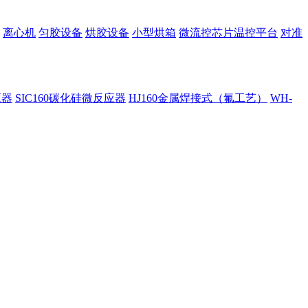
离心机
匀胶设备
烘胶设备
小型烘箱
微流控芯片温控平台
对准
应器
SIC160碳化硅微反应器
HJ160金属焊接式（氟工艺）
WH-