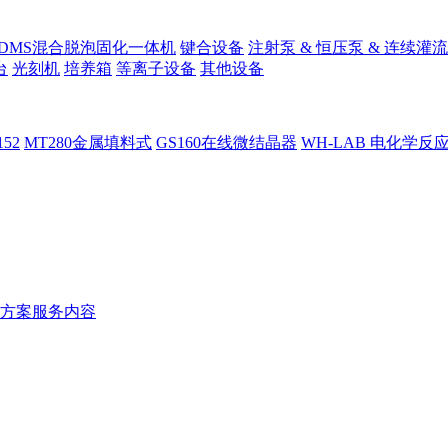
PDMS混合脱泡固化一体机
键合设备
注射泵 & 恒压泵 & 连续灌流
台
光刻机
培养箱
等离子设备
其他设备
152
MT280金属填料式
GS160在线微结晶器
WH-LAB 电化学反
方案服务内容