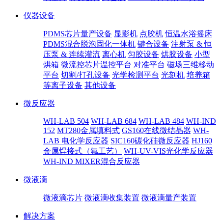
仪器设备
PDMS芯片量产设备
显影机
点胶机
恒温水浴摇床
PDMS混合脱泡固化一体机
键合设备
注射泵 & 恒
压泵 & 连续灌流
离心机
匀胶设备
烘胶设备
小型
烘箱
微流控芯片温控平台
对准平台
磁场三维移动
平台
切割/打孔设备
光学检测平台
光刻机
培养箱
等离子设备
其他设备
微反应器
WH-LAB 504
WH-LAB 684
WH-LAB 484
WH-IND
152
MT280金属填料式
GS160在线微结晶器
WH-
LAB 电化学反应器
SIC160碳化硅微反应器
HJ160
金属焊接式（氟工艺）
WH-UV-VIS光化学反应器
WH-IND MIXER混合反应器
微液滴
微液滴芯片
微液滴收集装置
微液滴量产装置
解决方案