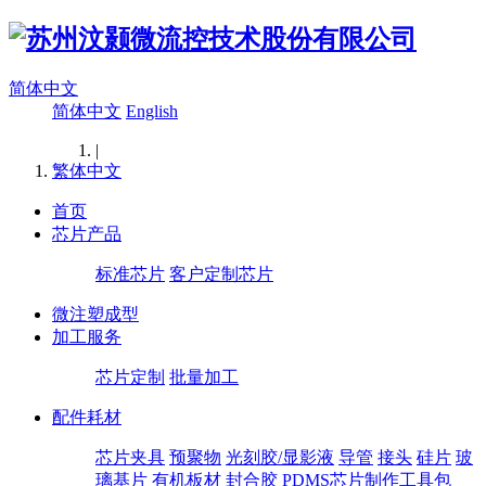
简体中文
简体中文
English
|
繁体中文
首页
芯片产品
标准芯片
客户定制芯片
微注塑成型
加工服务
芯片定制
批量加工
配件耗材
芯片夹具
预聚物
光刻胶/显影液
导管
接头
硅片
玻
璃基片
有机板材
封合胶
PDMS芯片制作工具包