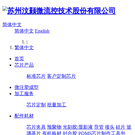
简体中文
简体中文
English
|
繁体中文
首页
芯片产品
标准芯片
客户定制芯片
微注塑成型
加工服务
芯片定制
批量加工
配件耗材
芯片夹具
预聚物
光刻胶/显影液
导管
接头
硅片
玻
璃基片
有机板材
封合胶
PDMS芯片制作工具包