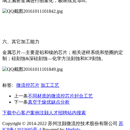
璃上溅射金属进行图案化，极限线宽5μm。
六、其它加工能力
金属芯片—主要是铝和镍的芯片；相关进样系统和垫圈的定
制；硅刻蚀&深硅刻蚀—化学方法刻蚀和ICP刻蚀。
标签:
微流控芯片
加工工艺
上一条
不同材质的微流控芯片封合工艺
下一条
真空干燥优缺点分析
下载中心
客户案例
汶颢人才招聘
站内搜索
Copyright © 2014-2022 苏州汶颢微流控技术股份有限公司
苏
ICP备12033695号-4
Powered by
MetInfo