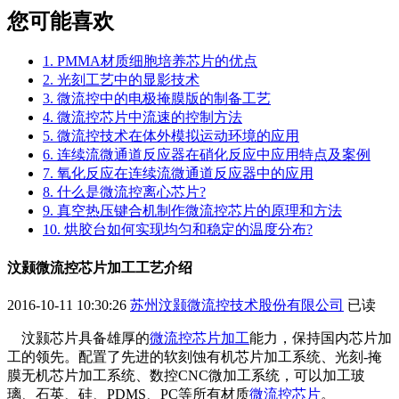
您可能喜欢
1. PMMA材质细胞培养芯片的优点
2. 光刻工艺中的显影技术
3. 微流控中的电极掩膜版的制备工艺
4. 微流控芯片中流速的控制方法
5. 微流控技术在体外模拟运动环境的应用
6. 连续流微通道反应器在硝化反应中应用特点及案例
7. 氧化反应在连续流微通道反应器中的应用
8. 什么是微流控离心芯片?
9. 真空热压键合机制作微流控芯片的原理和方法
10. 烘胶台如何实现均匀和稳定的温度分布?
汶颢微流控芯片加工工艺介绍
2016-10-11 10:30:26
苏州汶颢微流控技术股份有限公司
已读
汶颢芯片具备雄厚的
微流控芯片加工
能力，保持国内芯片加
工的领先。配置了先进的软刻蚀有机芯片加工系统、光刻-掩
膜无机芯片加工系统、数控CNC微加工系统，可以加工玻
璃、石英、硅、PDMS、PC等所有材质
微流控芯片
。