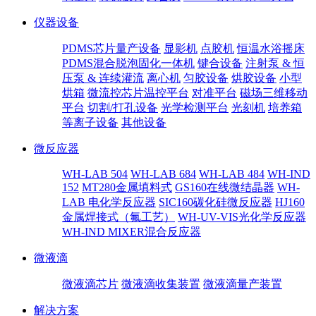
仪器设备
PDMS芯片量产设备
显影机
点胶机
恒温水浴摇床
PDMS混合脱泡固化一体机
键合设备
注射泵 & 恒
压泵 & 连续灌流
离心机
匀胶设备
烘胶设备
小型
烘箱
微流控芯片温控平台
对准平台
磁场三维移动
平台
切割/打孔设备
光学检测平台
光刻机
培养箱
等离子设备
其他设备
微反应器
WH-LAB 504
WH-LAB 684
WH-LAB 484
WH-IND
152
MT280金属填料式
GS160在线微结晶器
WH-
LAB 电化学反应器
SIC160碳化硅微反应器
HJ160
金属焊接式（氟工艺）
WH-UV-VIS光化学反应器
WH-IND MIXER混合反应器
微液滴
微液滴芯片
微液滴收集装置
微液滴量产装置
解决方案