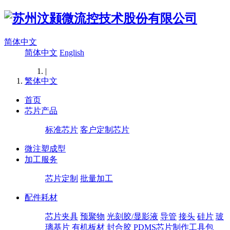
简体中文
简体中文
English
|
繁体中文
首页
芯片产品
标准芯片
客户定制芯片
微注塑成型
加工服务
芯片定制
批量加工
配件耗材
芯片夹具
预聚物
光刻胶/显影液
导管
接头
硅片
玻
璃基片
有机板材
封合胶
PDMS芯片制作工具包