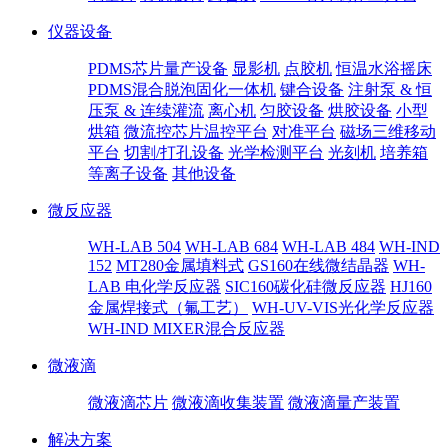
仪器设备
PDMS芯片量产设备
显影机
点胶机
恒温水浴摇床
PDMS混合脱泡固化一体机
键合设备
注射泵 & 恒
压泵 & 连续灌流
离心机
匀胶设备
烘胶设备
小型
烘箱
微流控芯片温控平台
对准平台
磁场三维移动
平台
切割/打孔设备
光学检测平台
光刻机
培养箱
等离子设备
其他设备
微反应器
WH-LAB 504
WH-LAB 684
WH-LAB 484
WH-IND
152
MT280金属填料式
GS160在线微结晶器
WH-
LAB 电化学反应器
SIC160碳化硅微反应器
HJ160
金属焊接式（氟工艺）
WH-UV-VIS光化学反应器
WH-IND MIXER混合反应器
微液滴
微液滴芯片
微液滴收集装置
微液滴量产装置
解决方案