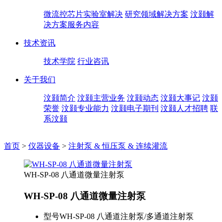
微流控芯片实验室解决
研究领域解决方案
汶颢解
决方案服务内容
技术资讯
技术学院
行业咨讯
关于我们
汶颢简介
汶颢主营业务
汶颢动态
汶颢大事记
汶颢
荣誉
汶颢专业能力
汶颢电子期刊
汶颢人才招聘
联
系汶颢
首页
>
仪器设备
>
注射泵 & 恒压泵 & 连续灌流
WH-SP-08 八通道微量注射泵
WH-SP-08 八通道微量注射泵
型号
WH-SP-08 八通道注射泵/多通道注射泵