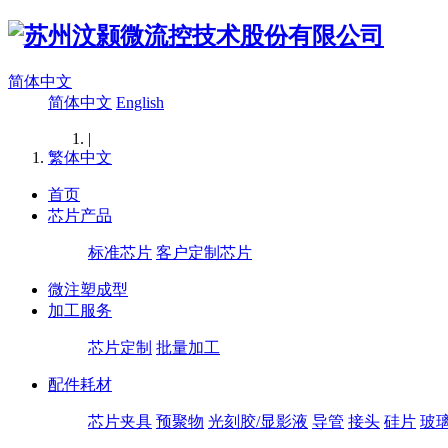
简体中文
简体中文
English
|
繁体中文
首页
芯片产品
标准芯片
客户定制芯片
微注塑成型
加工服务
芯片定制
批量加工
配件耗材
芯片夹具
预聚物
光刻胶/显影液
导管
接头
硅片
玻