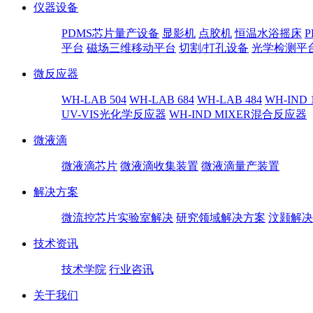
仪器设备
PDMS芯片量产设备
显影机
点胶机
恒温水浴摇床
平台
磁场三维移动平台
切割/打孔设备
光学检测平
微反应器
WH-LAB 504
WH-LAB 684
WH-LAB 484
WH-IND 
UV-VIS光化学反应器
WH-IND MIXER混合反应器
微液滴
微液滴芯片
微液滴收集装置
微液滴量产装置
解决方案
微流控芯片实验室解决
研究领域解决方案
汶颢解决
技术资讯
技术学院
行业咨讯
关于我们