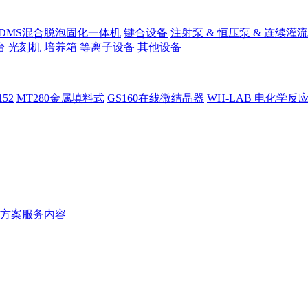
PDMS混合脱泡固化一体机
键合设备
注射泵 & 恒压泵 & 连续灌流
台
光刻机
培养箱
等离子设备
其他设备
152
MT280金属填料式
GS160在线微结晶器
WH-LAB 电化学反
方案服务内容