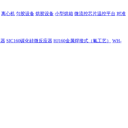
离心机
匀胶设备
烘胶设备
小型烘箱
微流控芯片温控平台
对准
应器
SIC160碳化硅微反应器
HJ160金属焊接式（氟工艺）
WH-