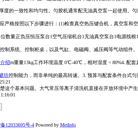
厚度的一致性和均匀性。匀胶机通常配无油
真空泵
一起使用。匀
作应严格按照以下步骤进行：(1)检查真空热压键合机，
真空泵
和
单位数量正负压恒压泵台1空气压缩机台1无油
真空泵
台1电源线根
控制系统、控制柜桌，以及气缸、电磁阀、减压阀等气动组件。
全介绍
m重量13kg工作环境温度 0℃-40℃，相对湿度 < 80%4. 配套
避坑
控制能力，而非单纯的最高转速。3. 预算与配套条件台式
25:21
楚这个基本问题。大气常压等离子清洗机直接在开放环境中产生
11:16:01
备12033695号-4
Powered by
MetInfo