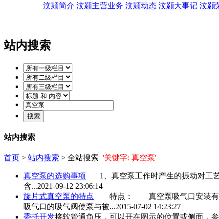
汶颢简介
汶颢主营业务
汶颢动态
汶颢大事记
汶颢
站内搜索
站内搜索
首页
>
站内搜索
> 全站搜索
'关键字: 真空泵'
真空泵
的选购事项
1、
真空泵
工作时产生的振动对工
含...
2021-09-12 23:06:14
旋片式
真空泵
的特点
特点：
真空泵
吸气口安装有
吸气口的吸气阀使泵与被...
2015-07-02 14:23:27
委托开发
接软管通负压，可以开在图示的位置或侧面，参