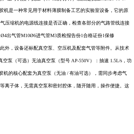
胶机是一种常见用于材料薄膜制备工艺的实验室设备，它的原
空气压缩机的电源线连接是否正确，检查各部分的气路管线连接
1Ø4出气管M10Ø6进气管M3质检报告份1合格证份1保修
此外，设备还标配
真空泵
、空压机及配套气管等附件。从技术
真空泵
（可选）无油
真空泵
（型号 AP-550V）：抽速 1.5L/s，功
匀胶机的核心配套为
真空泵
（无油 / 有油可选），需同步考虑气
等离子体，无需
真空泵
和密封腔体，随开随用，操作便捷。这