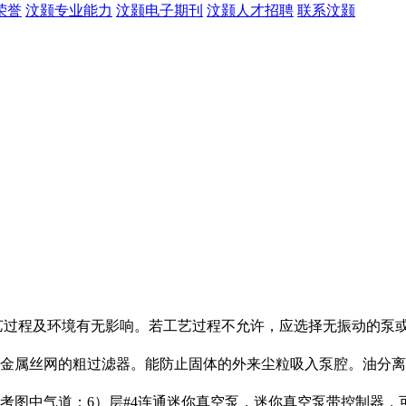
荣誉
汶颢专业能力
汶颢电子期刊
汶颢人才招聘
联系汶颢
艺过程及环境有无影响。若工艺过程不允许，应选择无振动的泵
金属丝网的粗过滤器。能防止固体的外来尘粒吸入泵腔。油分离
考图中气道；6）层#4连通迷你
真空泵
，迷你
真空泵
带控制器，可