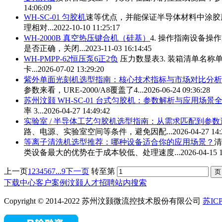
14:06:09
WH-SC-01 匀胶机
速等优点，并能保证半导体材料中涂胶
理相对...
2022-10-10 11:25:17
WH-2000B 真空热压键合机（硅基）
4. 操作指南设备操
是否正确，关闭...
2023-11-03 16:14:45
WH-PMPP-62恒压泵6正2负
压力数显表3. 装箱清单名称
卡...
2026-07-02 13:29:20
紫外单面光刻机选型指南：核心技术指标与市场对比分析
参数来看，URE-2000/A8覆盖了4...
2026-06-24 09:36:28
苏州汶颢 WH-SC-01 台式匀胶机：参数解析与应用场景
率 3...
2026-04-27 14:49:42
实验室 / 半导体工艺匀胶机选型指南：从需求匹配到参数
路、电源、实验室空间等条件，避免因配...
2026-04-27 14:
等离子清洗机选型推荐：哪种设备适合你的应用场景？
清
类设备最大的优势在于成本较低、处理速度...
2026-04-15 
上一页
1
2
3
4
5
6
7
...9
下一页
转至第
下载中心
客户案例
汶颢人才招聘
站内搜索
Copyright © 2014-2022 苏州汶颢微流控技术股份有限公司
苏ICP