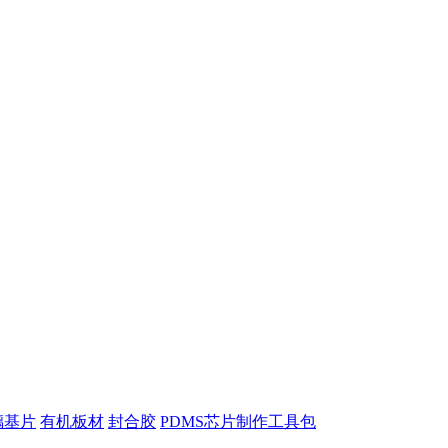
璃基片
有机板材
封合胶
PDMS芯片制作工具包