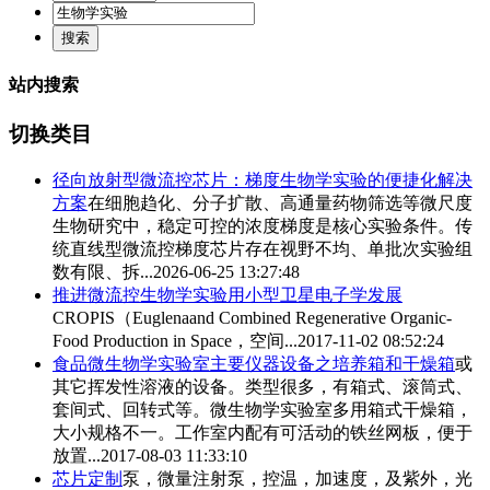
站内搜索
切换类目
径向放射型微流控芯片：梯度
生物学实验
的便捷化解决
方案
在细胞趋化、分子扩散、高通量药物筛选等微尺度
生物研究中，稳定可控的浓度梯度是核心实验条件。传
统直线型微流控梯度芯片存在视野不均、单批次实验组
数有限、拆...
2026-06-25 13:27:48
推进微流控
生物学实验
用小型卫星电子学发展
CROPIS（Euglenaand Combined Regenerative Organic-
Food Production in Space，空间...
2017-11-02 08:52:24
食品微
生物学实验
室主要仪器设备之培养箱和干燥箱
或
其它挥发性溶液的设备。类型很多，有箱式、滚筒式、
套间式、回转式等。微
生物学实验
室多用箱式干燥箱，
大小规格不一。工作室内配有可活动的铁丝网板，便于
放置...
2017-08-03 11:33:10
芯片定制
泵，微量注射泵，控温，加速度，及紫外，光