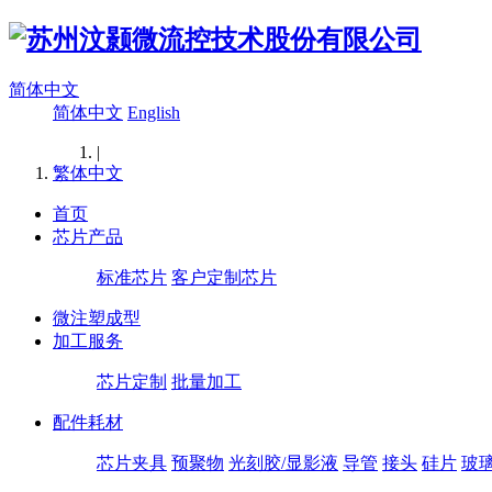
简体中文
简体中文
English
|
繁体中文
首页
芯片产品
标准芯片
客户定制芯片
微注塑成型
加工服务
芯片定制
批量加工
配件耗材
芯片夹具
预聚物
光刻胶/显影液
导管
接头
硅片
玻