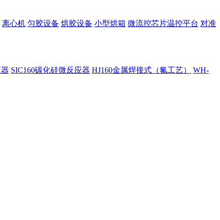
离心机
匀胶设备
烘胶设备
小型烘箱
微流控芯片温控平台
对准
应器
SIC160碳化硅微反应器
HJ160金属焊接式（氟工艺）
WH-