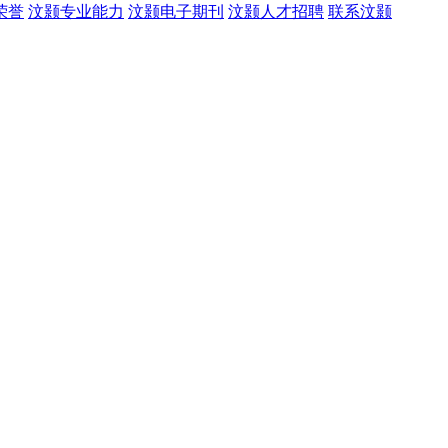
荣誉
汶颢专业能力
汶颢电子期刊
汶颢人才招聘
联系汶颢