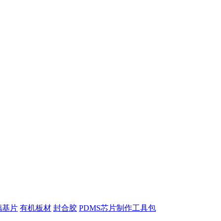
璃基片
有机板材
封合胶
PDMS芯片制作工具包