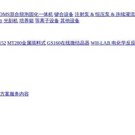
PDMS混合脱泡固化一体机
键合设备
注射泵 & 恒压泵 & 连续灌流
台
光刻机
培养箱
等离子设备
其他设备
152
MT280金属填料式
GS160在线微结晶器
WH-LAB 电化学反
方案服务内容