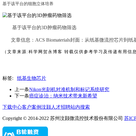
基于该平台的细胞立体培养
基于该平台的
3D肿瘤药物筛选
文章信息：
ACS Biomaterials
封面：从纸基微流控芯片到纸
（文章
来源
:科学网贺永博客
转载仅供参考学习及传递有用信
标签:
纸基生物芯片
上一条
Nikon光刻机对准机制和标记系统研究
下一条
癌症诊治：纳米技术带来新希望
下载中心
客户案例
汶颢人才招聘
站内搜索
Copyright © 2014-2022 苏州汶颢微流控技术股份有限公司
苏ICP