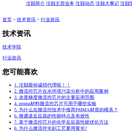
汶颢简介
汶颢主营业务
汶颢动态
汶颢大事记
汶颢
首页
>
技术资讯
>
行业咨讯
技术资讯
技术学院
行业咨讯
您可能喜欢
1. 汶颢股份诚招代理啦！！
2. 微流控芯片在水环境污染分析中的应用案例
3. 浓度梯度微流控芯片的主要应用范围
4. pmma材料微流控芯片可用于哪些实验
5. 为什么在微流控技术中推荐PMMA材质的模具？
6. 微通道反应器的性能特点及有效性
7. 基于微流控芯片的化学反应器性能优化方法
8. 为什么微流控光刻工艺要用黄光?