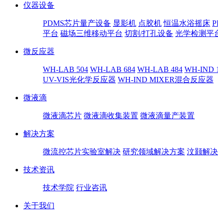
仪器设备
PDMS芯片量产设备
显影机
点胶机
恒温水浴摇床
平台
磁场三维移动平台
切割/打孔设备
光学检测平
微反应器
WH-LAB 504
WH-LAB 684
WH-LAB 484
WH-IND 
UV-VIS光化学反应器
WH-IND MIXER混合反应器
微液滴
微液滴芯片
微液滴收集装置
微液滴量产装置
解决方案
微流控芯片实验室解决
研究领域解决方案
汶颢解决
技术资讯
技术学院
行业咨讯
关于我们