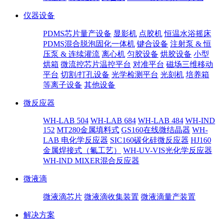
仪器设备
PDMS芯片量产设备
显影机
点胶机
恒温水浴摇床
PDMS混合脱泡固化一体机
键合设备
注射泵 & 恒
压泵 & 连续灌流
离心机
匀胶设备
烘胶设备
小型
烘箱
微流控芯片温控平台
对准平台
磁场三维移动
平台
切割/打孔设备
光学检测平台
光刻机
培养箱
等离子设备
其他设备
微反应器
WH-LAB 504
WH-LAB 684
WH-LAB 484
WH-IND
152
MT280金属填料式
GS160在线微结晶器
WH-
LAB 电化学反应器
SIC160碳化硅微反应器
HJ160
金属焊接式（氟工艺）
WH-UV-VIS光化学反应器
WH-IND MIXER混合反应器
微液滴
微液滴芯片
微液滴收集装置
微液滴量产装置
解决方案