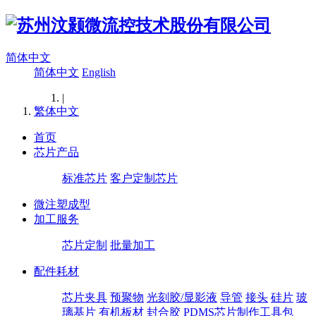
简体中文
简体中文
English
|
繁体中文
首页
芯片产品
标准芯片
客户定制芯片
微注塑成型
加工服务
芯片定制
批量加工
配件耗材
芯片夹具
预聚物
光刻胶/显影液
导管
接头
硅片
玻
璃基片
有机板材
封合胶
PDMS芯片制作工具包