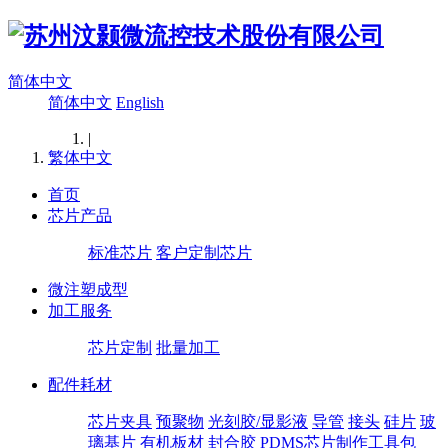
简体中文
简体中文
English
|
繁体中文
首页
芯片产品
标准芯片
客户定制芯片
微注塑成型
加工服务
芯片定制
批量加工
配件耗材
芯片夹具
预聚物
光刻胶/显影液
导管
接头
硅片
玻
璃基片
有机板材
封合胶
PDMS芯片制作工具包