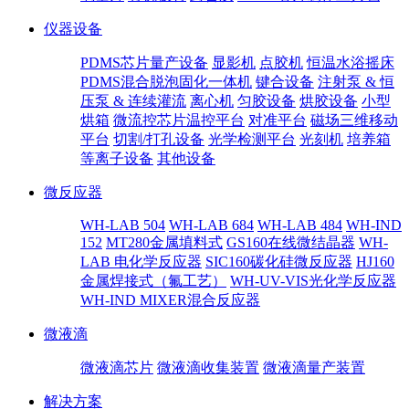
仪器设备
PDMS芯片量产设备
显影机
点胶机
恒温水浴摇床
PDMS混合脱泡固化一体机
键合设备
注射泵 & 恒
压泵 & 连续灌流
离心机
匀胶设备
烘胶设备
小型
烘箱
微流控芯片温控平台
对准平台
磁场三维移动
平台
切割/打孔设备
光学检测平台
光刻机
培养箱
等离子设备
其他设备
微反应器
WH-LAB 504
WH-LAB 684
WH-LAB 484
WH-IND
152
MT280金属填料式
GS160在线微结晶器
WH-
LAB 电化学反应器
SIC160碳化硅微反应器
HJ160
金属焊接式（氟工艺）
WH-UV-VIS光化学反应器
WH-IND MIXER混合反应器
微液滴
微液滴芯片
微液滴收集装置
微液滴量产装置
解决方案