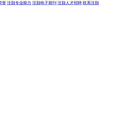
荣誉
汶颢专业能力
汶颢电子期刊
汶颢人才招聘
联系汶颢