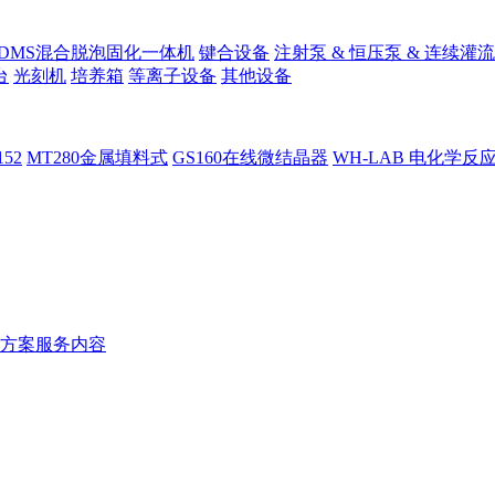
PDMS混合脱泡固化一体机
键合设备
注射泵 & 恒压泵 & 连续灌流
台
光刻机
培养箱
等离子设备
其他设备
152
MT280金属填料式
GS160在线微结晶器
WH-LAB 电化学反
方案服务内容