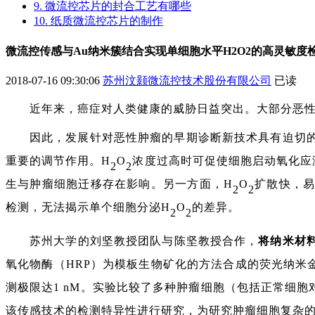
9. 微流控芯片的封合工艺有哪些
10. 纸质微流控芯片的制作
微流控传感与Au纳米簇结合实现单细胞水平H2O2的高灵敏度
2018-07-16 09:30:06
苏州汶颢微流控技术股份有限公司
已读
近年来，癌症对人类健康的威胁日益突出。大部分恶
因此，发展针对恶性肿瘤的早期诊断新技术具有迫切
重要的调节作用。
H
O
浓度过高时可促使细胞启动氧化应
2
2
生与肿瘤细胞迁移存在影响。另一方面，H
O
扩散快，
2
2
检测，无法揭示单个细胞分泌
H
O
的差异。
2
2
苏州大学
的
刘坚
教授团队与
陈坚
教授合作，
将纳米材
氧化物酶（
HRP）为模板生物矿化的方法合
成的荧光纳米
测极限达
1 nM。实验比较了多种肿瘤细胞（包括正常细
该传感技术的检测特异性进行研究，为研究肿瘤细胞复杂