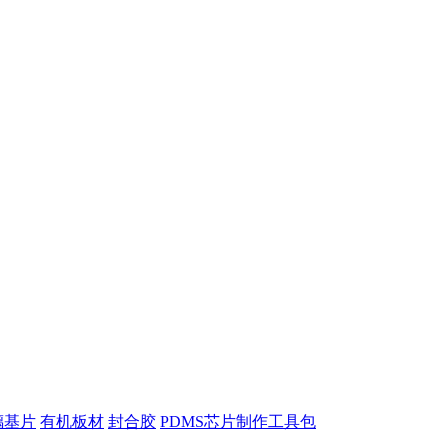
璃基片
有机板材
封合胶
PDMS芯片制作工具包