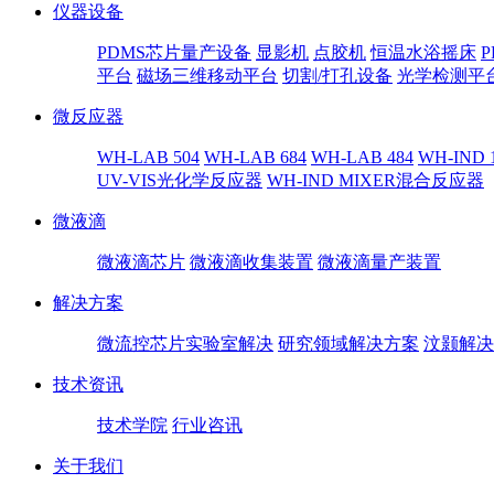
仪器设备
PDMS芯片量产设备
显影机
点胶机
恒温水浴摇床
平台
磁场三维移动平台
切割/打孔设备
光学检测平
微反应器
WH-LAB 504
WH-LAB 684
WH-LAB 484
WH-IND 
UV-VIS光化学反应器
WH-IND MIXER混合反应器
微液滴
微液滴芯片
微液滴收集装置
微液滴量产装置
解决方案
微流控芯片实验室解决
研究领域解决方案
汶颢解决
技术资讯
技术学院
行业咨讯
关于我们