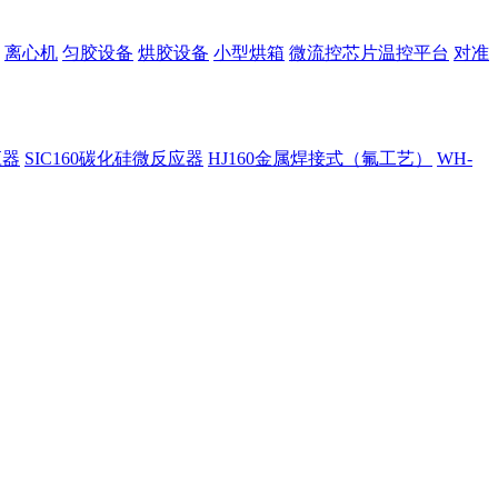
离心机
匀胶设备
烘胶设备
小型烘箱
微流控芯片温控平台
对准
应器
SIC160碳化硅微反应器
HJ160金属焊接式（氟工艺）
WH-