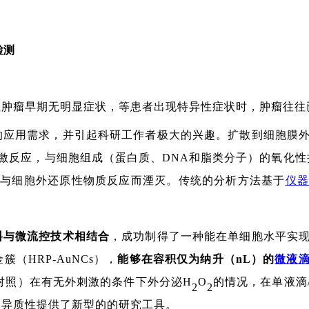
检测
性肿瘤早期无明显症状，等患者出现特异性症状时，肿瘤往往
的应用需求，并引起科研工作者极大的兴趣。扩散到细胞膜
激反应，与细胞组成（蛋白质、
DNA和脂类分子）的氧化
易与细胞外还原性物质反应而湮灭。传统的分析方法基于
仪器
料与微流控技术相结合
，成功制得了
一种能在单细胞水平实
金簇（
HRP-AuNCs），
能够在容积仅为纳升（
nL）的
微液
胞对照）在有无外刺激的条件下外分泌H
O
的情况，在单液滴
2
2
的异质性提供了新型的的研究工具。