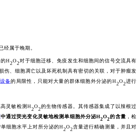
已经属于晚期。
外的
H
O
对于细胞迁移、免疫发生和细胞间的信号交流具有
2
2
性损伤、细胞凋亡以及坏死机制具有密切的关联，对于肿瘤发
设备
的局限性，只能对大量的群体细胞外分泌的
H
O
进行
2
2
现高灵敏检测
H
O
的生物传感器
。其传感器集成了以辣根过
2
2
滴
中通过荧光变化灵敏地检测单细胞外分泌H
O
的含量
，检
2
2
/单细胞水平上对所分泌的H
O
含量进行精确测量，并且对
2
2