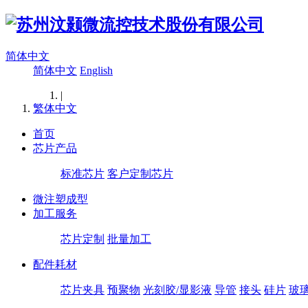
简体中文
简体中文
English
|
繁体中文
首页
芯片产品
标准芯片
客户定制芯片
微注塑成型
加工服务
芯片定制
批量加工
配件耗材
芯片夹具
预聚物
光刻胶/显影液
导管
接头
硅片
玻