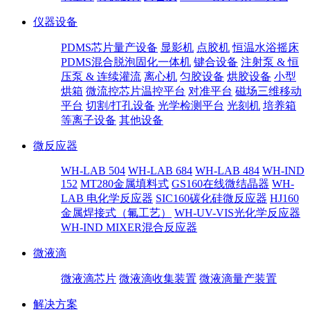
仪器设备
PDMS芯片量产设备
显影机
点胶机
恒温水浴摇床
PDMS混合脱泡固化一体机
键合设备
注射泵 & 恒
压泵 & 连续灌流
离心机
匀胶设备
烘胶设备
小型
烘箱
微流控芯片温控平台
对准平台
磁场三维移动
平台
切割/打孔设备
光学检测平台
光刻机
培养箱
等离子设备
其他设备
微反应器
WH-LAB 504
WH-LAB 684
WH-LAB 484
WH-IND
152
MT280金属填料式
GS160在线微结晶器
WH-
LAB 电化学反应器
SIC160碳化硅微反应器
HJ160
金属焊接式（氟工艺）
WH-UV-VIS光化学反应器
WH-IND MIXER混合反应器
微液滴
微液滴芯片
微液滴收集装置
微液滴量产装置
解决方案