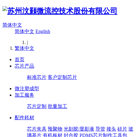
简体中文
简体中文
English
|
繁体中文
首页
芯片产品
标准芯片
客户定制芯片
微注塑成型
加工服务
芯片定制
批量加工
配件耗材
芯片夹具
预聚物
光刻胶/显影液
导管
接头
硅片
玻
璃基片
有机板材
封合胶
PDMS芯片制作工具包