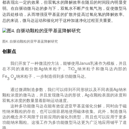
都表现出一定的效果，但双氧水的降解效率在随后的时间段内明显变
弱。在自驱动微马达的参与下，双氧水不断产生氧气泡，促使微型马
达四处移动，从而增强亚甲基蓝的扩散并提高过氧化氢的降解效率。
总的来说，微马达运动和催化对于这种加速净化过程至关重要。
图
4. 自驱动颗粒的亚甲基蓝降解研究
创新点
我们开发了一种微流控方法，能够使用
Janus乳液作为模板，并且
在不同的液相分散Ag纳米粒子， TiO
纳米粒子和微马达内部的
2
Fe
O
纳米粒子，一步制造得到多功能微马达。
3
4
通过微调制造参数，我们可以得到不同形状以及不同表面
Ag纳米
颗粒浓度的微马达，并且发现微马达的形状，Ag在颗粒表面的浓度和
双氧水浓度的数量显着影响运动速度。
这种多功能微马达在能有效促进亚甲基蓝催化分解，同时由于磁
性纳米颗粒的存在，也可以很容易地使用磁体收集。此外，制造微马
达的概念并不局限于目前应用的催化剂类型，而且也可以应用于更多
功能纳米颗粒。这项工作为多功能微型马达更为广泛地应用铺平了道
路。