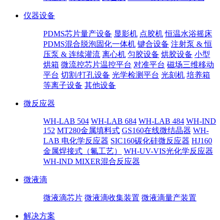
仪器设备
PDMS芯片量产设备
显影机
点胶机
恒温水浴摇床
PDMS混合脱泡固化一体机
键合设备
注射泵 & 恒
压泵 & 连续灌流
离心机
匀胶设备
烘胶设备
小型
烘箱
微流控芯片温控平台
对准平台
磁场三维移动
平台
切割/打孔设备
光学检测平台
光刻机
培养箱
等离子设备
其他设备
微反应器
WH-LAB 504
WH-LAB 684
WH-LAB 484
WH-IND
152
MT280金属填料式
GS160在线微结晶器
WH-
LAB 电化学反应器
SIC160碳化硅微反应器
HJ160
金属焊接式（氟工艺）
WH-UV-VIS光化学反应器
WH-IND MIXER混合反应器
微液滴
微液滴芯片
微液滴收集装置
微液滴量产装置
解决方案