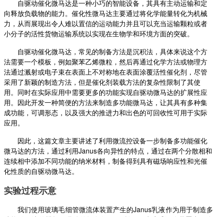
自驱动催化微马达是一种小巧的智能设备，其具有主动运输和定
向释放负载物的能力。催化性微马达主要通过将化学能量转化为机械
力，从而展现出令人难以置信的运动能力并且可以充当运输颗粒或者
小分子的活性货物运输系统以实现在生物学和环境方面的突破。
自驱动催化微马达，常见的制备方法是沉积法，具体来说这个方
法需要一个模板，例如聚苯乙烯微粒，然后再通过化学方法或物理方
法通过溅射或电子束在表面上不对称地在表面涂覆活性催化剂，尽管
采用了新颖的制造方法，但是催化剂装载方法的复杂性限制了其使
用。同时在实际应用中需要更多的功能实现自驱动微马达的扩展性应
用。因此开发一种简便的方法来制造多功能微马达，让其具有多种集
成功能，可调形态，以及强大的推进力和出色的可回收性可用于实际
应用。
因此，这篇文章主要讲述了利用微流控设备一步制备多功能催化
微马达的方法，通过利用
Janus各向异性的特点，通过在两个分散相和
连续相中添加不同功能的纳米材料，制备得到具有磁场响应性和光催
化性质的自驱动微马达。
实验过程示意
我们使用玻璃毛细管微流体装置产生的
Janus乳液作为用于制造多