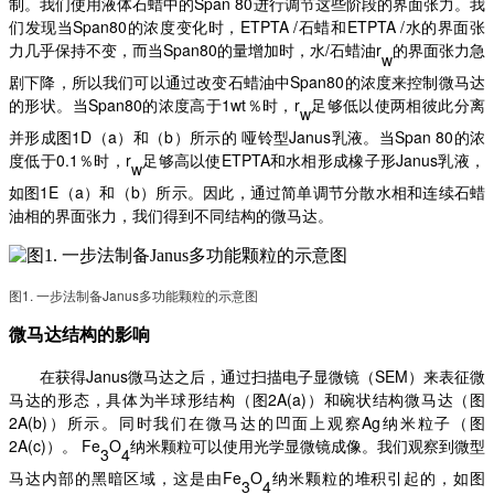
制。我们使用液体石蜡中的Span 80进行调节这些阶段的界面张力。我
们发现当Span80的浓度变化时，ETPTA /石蜡和ETPTA /水的界面张
力几乎保持不变，而当Span80的量增加时，水/石蜡油r
的界面张力急
w
剧下降，所以我们可以通过改变石蜡油中
Span80的浓度来控制微马达
的形状。当Span80的浓度高于1wt％时，r
足够低以使两相彼此分离
w
并形成图
1D（a）和（b）所示的 哑铃型Janus乳液。当Span 80的浓
度低于0.1％时，r
足够高以使
ETPTA和水相形成橡子形Janus乳液，
w
如图1E（a）和（b）所示。因此，通过简单调节分散水相和连续石蜡
油相的界面张力，我们得到不同结构的微马达。
图
1. 一步法制备Janus多功能颗粒的示意图
微马达结构的影响
在获得
Janus微马达之后，通过扫描电子显微镜（SEM）来表征微
马达的形态，具体为半球形结构（图2A(a)）和碗状结构微马达（图
2A(b)）所示。同时我们在微马达的凹面上观察Ag纳米粒子（图
2A(c)）。 Fe
O
纳米颗粒可以使用光学显微镜成像。我们观察到微型
3
4
马达内部的黑暗区域，这是由
Fe
O
纳米颗粒的堆积引起的，如图
3
4