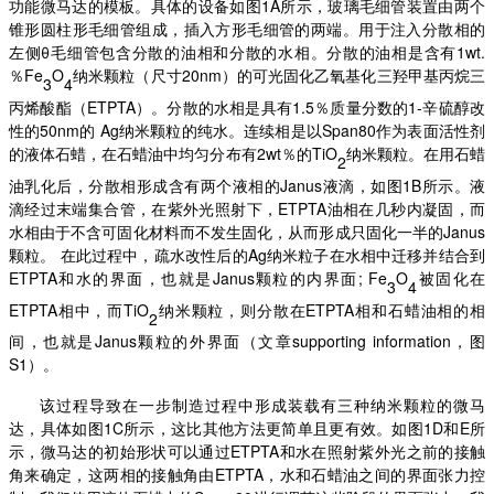
功能微马达的模板。具体的设备如图1A所示，玻璃毛细管装置由两个
锥形圆柱形毛细管组成，插入方形毛细管的两端。用于注入分散相的
左侧θ毛细管包含分散的油相和分散的水相。分散的油相是含有1wt.
％Fe
O
纳米颗粒（尺寸
20nm）的可光固化乙氧基化三羟甲基丙烷三
3
4
丙烯酸酯（ETPTA）。分散的水相是具有1.5％质量分数的1-辛硫醇改
性的50nm的 Ag纳米颗粒的纯水。连续相是以Span80作为表面活性剂
的液体石蜡，在石蜡油中均匀分布有2wt％的TiO
纳米颗粒。在用石蜡
2
油乳化后，分散相形成含有两个液相的
Janus液滴，如图1B所示。液
滴经过末端集合管，在紫外光照射下，ETPTA油相在几秒内凝固，而
水相由于不含可固化材料而不发生固化，从而形成只固化一半的Janus
颗粒。 在此过程中，疏水改性后的Ag纳米粒子在水相中迁移并结合到
ETPTA和水的界面，也就是Janus颗粒的内界面; Fe
O
被固化在
3
4
ETPTA相中，而TiO
纳米颗粒，则分散在
ETPTA相和石蜡油相的相
2
间，也就是Janus颗粒的外界面（文章supporting information，图
S1）。
该过程导致在一步制造过程中形成装载有三种纳米颗粒的微马
达，具体如图
1C所示，这比其他方法更简单且更有效。如图1D和E所
示，微马达的初始形状可以通过ETPTA和水在照射紫外光之前的接触
角来确定，这两相的接触角由ETPTA，水和石蜡油之间的界面张力控