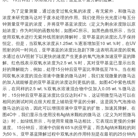
为了定量测量，通过改变过氧化氢的浓度，有无紫外，和微马达
浓度来研究微马达对于废水处理的作用。我们使用分光光度计每五分
钟测量亚甲蓝的浓度，并将亚甲基蓝浓度比（定义为剩余浓度除以原
始浓度）作为时间的函数绘制，如图
4C所示。如黑色曲线所示，当仅
使用双氧水进行无紫外线照射的降解时，亚甲基蓝的浓度比几乎保持
恒定。但是，当双氧水浓度从1.25wt.％逐渐增加至10 wt.％时，在UV
照射的同一时间点，亚甲基蓝的浓度比急剧下降;这表明高浓度的双氧
水通过在UV照射下以更快的速度产生更多的氧气泡来加速亚甲蓝的降
解。红色线表示双氧水浓度为2.5 wt.％时，其对亚甲基蓝已显示出良
好的降解能力，例如，处理15分钟后亚甲蓝比率降低至78％。当在相
同双氧水浓度的混合溶液中微量的微马达时，我们发现微量的微马达
的加入就能够是的亚甲基蓝的浓度达到更低的值。如图4C中紫色线所
示，在同样的2.5 wt.％双氧水溶液混合物中仅加入0.05 wt.％微马达
时，15分钟后亚甲基蓝浓度比仅仅达到47％，这证明微型马达可以在
相同的测试时间点很大程度上辅助亚甲蓝的分解。这是因为气泡推动
微马达的运动，因此可以增强溶液中亚甲蓝的扩散，加速其降解。在
图4C中，我们显示当使用没有Ag纳米颗粒的微马达（定义为对照微马
达）时，如绿线所示，与使用常规微马达相比，它表现出更慢的分解
速度。 15分钟后，溶液中仍留有65％的亚甲蓝，而含Ag纳米颗粒的则
为50％。亚甲基蓝降解过程中双氧水的作用特别是在最初的25分钟内