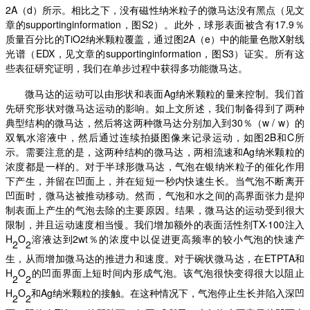
2A（d）所示。相比之下，没有磁性纳米粒子的微马达没有黑点（见文
章的supportinginformation，图S2）。此外，球形表面被含有17.9％
质量百分比的TiO2纳米颗粒覆盖，通过图2A（e）中的能量色散X射线
光谱（EDX，见文章的supportinginformation，图S3）证实。所有这
些表征研究证明，我们在单步过程中获得多功能微马达。
微马达的运动可以由形状和表面
Ag纳米颗粒的量来控制。我们首
先研究形状对微马达运动的影响。如上文所述，我们制备得到了两种
典型结构的微马达，然后将这两种微马达分别加入到30％（w / w）的
双氧水溶液中，然后通过连续拍摄图像来记录运动，如图2B和C所
示。需要注意的是，这两种结构的微马达，两相流速和Ag纳米颗粒的
浓度都是一样的。对于半球形微马达，气泡在银纳米粒子的催化作用
下产生，并留在凹面上，并在短短一秒内快速生长。当气泡不断离开
凹面时，微马达被推动移动。然而，气泡和水之间的高界面张力是抑
制表面上产生的气泡去除的主要原因。结果，微马达的运动受到很大
限制，并且运动速度相当慢。我们增加额外的表面活性剂TX-100注入
H
O
溶液达到
2wt％的浓度中以促进更高频率的较小气泡的快速产
2
2
生，从而增加微马达的推进力和速度。对于碗状微马达，在ETPTA和
H
O
的凹面界面上短时间内形成气泡。该气泡很快变得很大以阻止
2
2
H
O
和
Ag纳米颗粒的接触。在这种情况下，气泡停止生长并陷入深凹
2
2