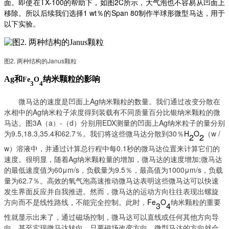
面。即使在TX-100的帮助下，如图2C所示，大气泡也不容易从凹面上
移除。所以后续我们选择1 wt％的Span 80制作半球形微型马达，用于
以下实验。
图
2. 两种结构的Janus颗粒
Ag
和
纳米颗粒的影响
Fe
O
3
4
微马达的速度是凹面上
Ag纳米颗粒的数量。我们通过改变分散在
水相中的Ag纳米粒子浓度得到装载有不同质量百分比银纳米颗粒的微
马达。图3A（a）-（d）分别用EDX测量的凹面上Ag纳米粒子的量分别
为9.5,18.3,35.4和62.7％。我们将这些微马达分散到30％
H
O
（
w /
2
2
w）溶液中，并通过计算总行程中每0.1秒的微马达位置来计算它们的
速度。很明显，随着Ag纳米颗粒量的增加，微马达的速度增加;微马达
的最低速度值为60μm/s，负载量为9.5％，最高值为1000μm/s，负载
量为62.7％。高效的氧气泡高速推动微马达表明这些微马达可以快速
发生界面反应并自我推进。然而，微马达的运动方向往往表现出螺旋
方向而不是线性路线，不能完全控制。此时，
Fe
O
纳米颗粒的重要
3
4
性就显示出来了，通过磁场控制，微马达可以直线或任何其他方向导
向，甚至实现微马达转向。只要磁场改变方向，微型马达的方向就会