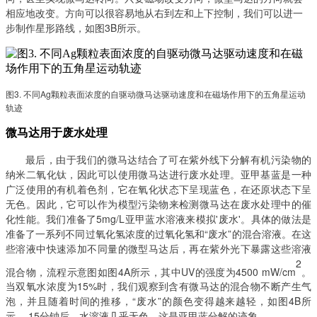
相应地改变。方向可以很容易地从右到左和上下控制，我们可以进一
步制作星形路线，如图
3B所示。
图
3. 不同Ag颗粒表面浓度的自驱动微马达驱动速度和在磁场作用下的五角星运动
轨迹
微马达用于废水处理
最后，由于我们的微马达结合了可在紫外线下分解有机污染物的
纳米二氧化钛，因此可以使用微马达进行废水处理。亚甲基蓝是一种
广泛使用的有机着色剂，它在氧化状态下呈现蓝色，在还原状态下呈
无色。因此，它可以作为模型污染物来检测微马达在废水处理中的催
化性能。我们准备了
5mg/L亚甲蓝水溶液来模拟'废水'。具体的做法是
准备了一系列不同过氧化氢浓度的过氧化氢和“废水”的混合溶液。在这
些溶液中快速添加不同量的微型马达后，再在紫外光下暴露这些溶液
2
混合物，流程示意图如图4A所示，其中UV的强度为4500 mW/cm
。
当双氧水浓度为
15%时，我们观察到含有微马达的混合物不断产生气
泡，并且随着时间的推移，“废水”的颜色变得越来越轻，如图4B所
示。 15分钟后，水溶液几乎无色，这是亚甲蓝分解的迹象。