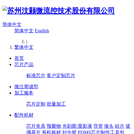
简体中文
简体中文
English
|
繁体中文
首页
芯片产品
标准芯片
客户定制芯片
微注塑成型
加工服务
芯片定制
批量加工
配件耗材
芯片夹具
预聚物
光刻胶/显影液
导管
接头
硅片
玻
璃基片
有机板材
封合胶
PDMS芯片制作工具包