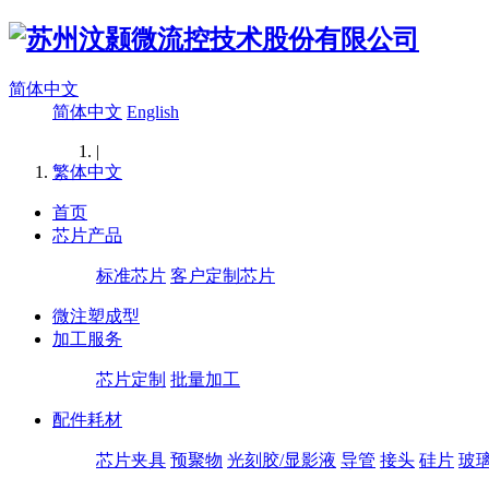
简体中文
简体中文
English
|
繁体中文
首页
芯片产品
标准芯片
客户定制芯片
微注塑成型
加工服务
芯片定制
批量加工
配件耗材
芯片夹具
预聚物
光刻胶/显影液
导管
接头
硅片
玻