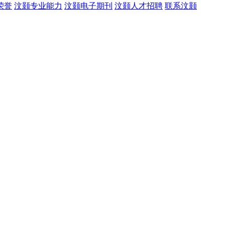
荣誉
汶颢专业能力
汶颢电子期刊
汶颢人才招聘
联系汶颢