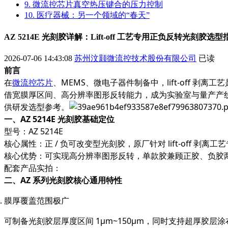
9. 微流控芯片真空热压键合的压力控制
10. 医疗器械：另一个领域的“春天”
AZ 5214E 光刻胶详解：Lift-off 工艺专用正负反转光刻胶选型
2026-07-06 14:43:08
苏州汶颢微流控技术股份有限公司
已读
前言
在
微流控芯片
、MEMS、微电子器件制备中，
lift-off 剥离工艺
借宽膜厚区间、高分辨率图形反转能力，成为实验室与量产产线通
供研发选型参考。
一、AZ 5214E 光刻胶基础定位
型号：AZ 5214E
核心属性：
正 / 负可改变型光刻胶
，原厂针对 lift-off 剥离
核心优势：可实现高分辨率图形反转，单款胶兼顾正胶、负胶
配套产品实拍：
二、AZ 系列光刻胶核心通用特性
膜厚覆盖范围极广
可制备光刻胶层厚度区间 1μm~150μm，同时支持超厚胶