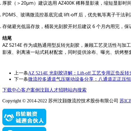
厚胶（＞20μm）建议选用 AZ400K 稀释显影液，缩短显影
PDMS、玻璃微流控基底完成 lift-off 后，优先氧等离子
存储避光低温存放，桶装光刻胶开封后建议 6 个月内用完，
结尾
AZ 5214E 作为成熟通用型反转光刻胶，兼顾工艺灵活性与加工
影液、剥离液一站式耗材配套，同时提供涂布、曝光、烘烤整
上一条
AZ 5214E 光刻胶详解：Lift-off 工艺专用正
下一条
微流控多通道气压驱动设备分享：八通道正正压恒
下载中心
客户案例
汶颢人才招聘
站内搜索
Copyright © 2014-2022 苏州汶颢微流控技术股份有限公司
苏ICP