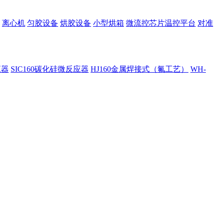
离心机
匀胶设备
烘胶设备
小型烘箱
微流控芯片温控平台
对准
应器
SIC160碳化硅微反应器
HJ160金属焊接式（氟工艺）
WH-