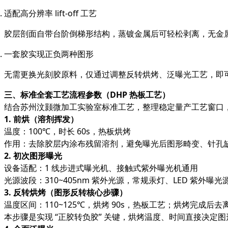
适配高分辨率 lift-off 工艺
胶层剖面自带台阶倒梯形结构，蒸镀金属后可轻松剥离，无金
一套胶实现正负两种图形
无需更换光刻胶原料，仅通过调整反转烘烤、泛曝光工艺，即
三、标准全套工艺流程参数（DHP 热板工艺）
结合苏州汶颢微加工实验室标准工艺，整理稳定量产工艺窗口，
1. 前烘（溶剂挥发）
温度：100℃，时长 60s，热板烘烤
作用：去除胶层内涂布残留溶剂，避免曝光后图形畸变、针孔
2. 初次图形曝光
设备适配：1 线步进式曝光机、接触式紫外曝光机通用
光源波段：310~405nm 紫外光源，常规汞灯、LED 紫外曝
3. 反转烘烤（图形反转核心步骤）
温度区间：110~125℃，烘烤 90s，热板工艺；烘烤完成后去离
本步骤是实现 “正胶转负胶” 关键，烘烤温度、时间直接决定图形侧壁