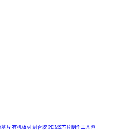
璃基片
有机板材
封合胶
PDMS芯片制作工具包