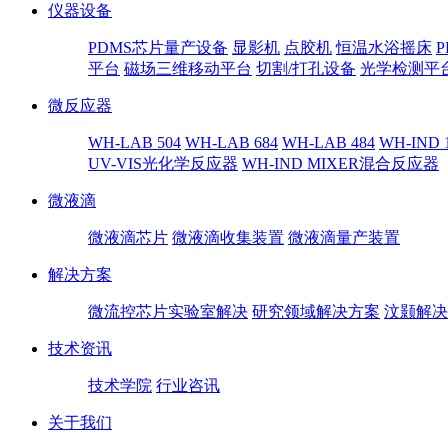
仪器设备
PDMS芯片量产设备
显影机
点胶机
恒温水浴摇床
平台
磁场三维移动平台
切割/打孔设备
光学检测平
微反应器
WH-LAB 504
WH-LAB 684
WH-LAB 484
WH-IND 
UV-VIS光化学反应器
WH-IND MIXER混合反应器
微液滴
微液滴芯片
微液滴收集装置
微液滴量产装置
解决方案
微流控芯片实验室解决
研究领域解决方案
汶颢解决
技术资讯
技术学院
行业咨讯
关于我们