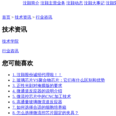
汶颢简介
汶颢主营业务
汶颢动态
汶颢大事记
汶颢
首页
>
技术资讯
>
行业咨讯
技术资讯
技术学院
行业咨讯
您可能喜欢
1. 汶颢股份诚招代理啦！！
2. 玻璃芯片VS聚合物芯片：它们有什么区别和优势
3. 正性光刻对掩膜版的要求
4. 微通道反应器的说明介绍
5. 微流控芯片中的CNC加工技术
6. 高通量玻璃微流道反应器
7. 如何选择合适的细胞培养箱
8. 怎么选择微流控芯片固定的夹具？