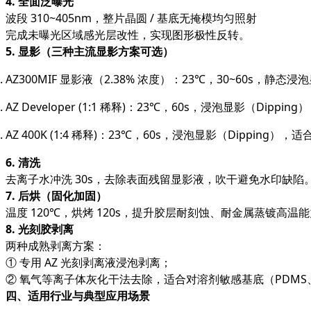
4. 全面泛曝光
波段 310~405nm，整片晶圆 / 基底无掩模均匀照射
完成未曝光区域感光层改性，实现图形极性反转。
5. 显影（三种主流显影方案可选）
AZ300MIF 显影液（2.38% 浓度）：23℃，30~60s，静
AZ Developer (1:1 稀释)：23℃，60s，浸泡显影（Dipp
AZ 400K (1:4 稀释)：23℃，60s，浸泡显影（Dipping）
6. 清洗
去离子水冲洗 30s，去除表面残留显影液，吹干避免水印缺陷
7. 后烘（固化加固）
温度 120℃，烘烤 120s，提升胶层耐刻蚀、耐金属蒸镀高温
8. 光刻胶剥离
两种成熟剥离方案：
① 专用 AZ 光刻剥离液浸泡剥离；
② 氧气等离子体灰化干法去除，适合对溶剂敏感基底（PDM
四、适用行业与典型应用场景