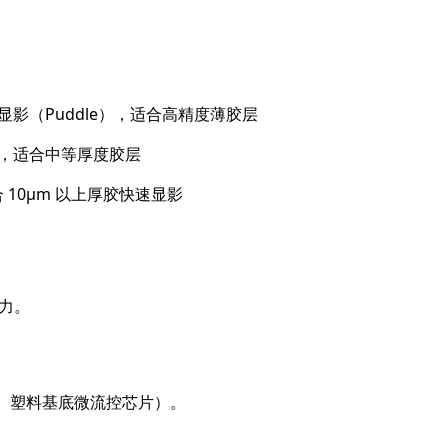
态浸泡显影（Puddle），适合高精度薄胶层
ing），适合中等厚度胶层
，适合 10μm 以上厚胶快速显影
。
能力。
S、塑料基底微流控芯片）。