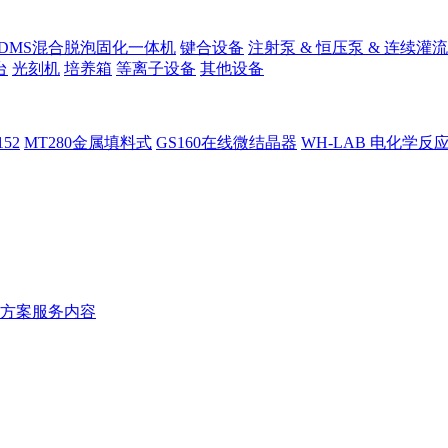
PDMS混合脱泡固化一体机
键合设备
注射泵 & 恒压泵 & 连续灌流
台
光刻机
培养箱
等离子设备
其他设备
152
MT280金属填料式
GS160在线微结晶器
WH-LAB 电化学反
方案服务内容