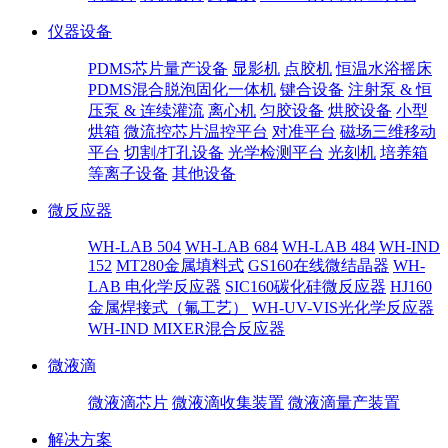
仪器设备
PDMS芯片量产设备
显影机
点胶机
恒温水浴摇床
PDMS混合脱泡固化一体机
键合设备
注射泵 & 恒
压泵 & 连续灌流
离心机
匀胶设备
烘胶设备
小型
烘箱
微流控芯片温控平台
对准平台
磁场三维移动
平台
切割/打孔设备
光学检测平台
光刻机
培养箱
等离子设备
其他设备
微反应器
WH-LAB 504
WH-LAB 684
WH-LAB 484
WH-IND
152
MT280金属填料式
GS160在线微结晶器
WH-
LAB 电化学反应器
SIC160碳化硅微反应器
HJ160
金属焊接式（氟工艺）
WH-UV-VIS光化学反应器
WH-IND MIXER混合反应器
微液滴
微液滴芯片
微液滴收集装置
微液滴量产装置
解决方案