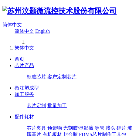
简体中文
简体中文
English
|
繁体中文
首页
芯片产品
标准芯片
客户定制芯片
微注塑成型
加工服务
芯片定制
批量加工
配件耗材
芯片夹具
预聚物
光刻胶/显影液
导管
接头
硅片
玻
璃基片
有机板材
封合胶
PDMS芯片制作工具包