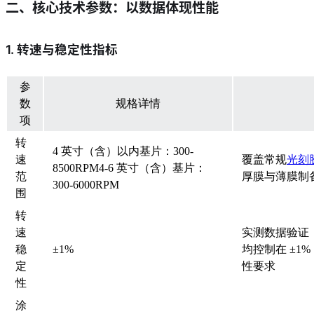
二、核心技术参数：以数据体现性能
1. 转速与稳定性指标
参
数
规格详情
项
转
4 英寸（含）以内基片：300-
速
覆盖常规
光刻
8500RPM4-6 英寸（含）基片：
范
厚膜与薄膜制
300-6000RPM
围
转
速
实测数据验证：3
稳
±1%
均控制在 ±1
定
性要求
性
涂