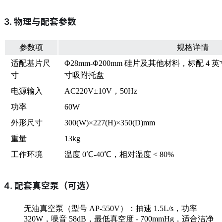
3. 物理与配套参数
参数项
规格详情
适配基片尺
Φ28mm-Φ200mm 硅片及其他材料，标配 4 英寸
寸
寸吸附托盘
电源输入
AC220V±10V，50Hz
功率
60W
外形尺寸
300(W)×227(H)×350(D)mm
重量
13kg
工作环境
温度 0℃-40℃，相对湿度 < 80%
4. 配套真空泵（可选）
无油真空泵（型号 AP-550V）：抽速 1.5L/s，功率
320W，噪音 58dB，最低真空度 - 700mmHg，适合洁净