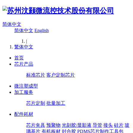
简体中文
简体中文
English
|
繁体中文
首页
芯片产品
标准芯片
客户定制芯片
微注塑成型
加工服务
芯片定制
批量加工
配件耗材
芯片夹具
预聚物
光刻胶/显影液
导管
接头
硅片
玻
璃基片
有机板材
封合胶
PDMS芯片制作工具包