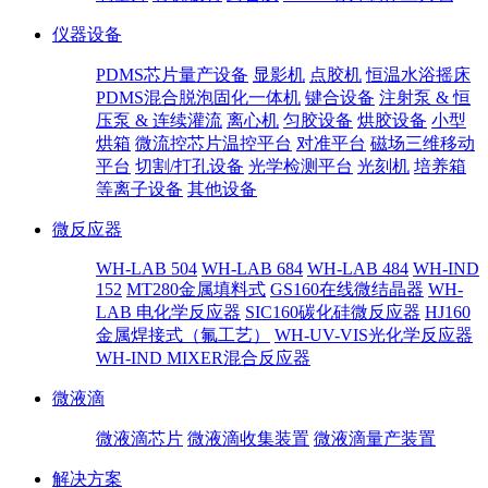
仪器设备
PDMS芯片量产设备
显影机
点胶机
恒温水浴摇床
PDMS混合脱泡固化一体机
键合设备
注射泵 & 恒
压泵 & 连续灌流
离心机
匀胶设备
烘胶设备
小型
烘箱
微流控芯片温控平台
对准平台
磁场三维移动
平台
切割/打孔设备
光学检测平台
光刻机
培养箱
等离子设备
其他设备
微反应器
WH-LAB 504
WH-LAB 684
WH-LAB 484
WH-IND
152
MT280金属填料式
GS160在线微结晶器
WH-
LAB 电化学反应器
SIC160碳化硅微反应器
HJ160
金属焊接式（氟工艺）
WH-UV-VIS光化学反应器
WH-IND MIXER混合反应器
微液滴
微液滴芯片
微液滴收集装置
微液滴量产装置
解决方案