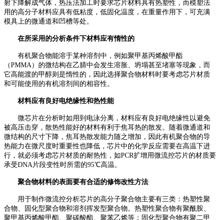
射下降解成气体，热压法加工时要求芯片材料具有热塑性，而模塑法
用的高分子材料应具有低粘度，低固化温度，在重量作用下，可充满
模具上的微通道和凹槽等处。
在所采用的分析条件下材料应有惰性的
有机聚合物能溶于某种溶剂中，例如聚甲基丙烯酸甲酯
（
PMMA）的微结构在乙腈中会发生溶胀、坍塌甚至堵塞等现象，而
它高能渡的甲醇则是惰性的，因此选择聚合物材料时要考虑芯片材质
和可能使用的有机溶剂间的相容性。
材料应有良好电绝缘性和热性能
微芯片在分析时如用到电泳分离，材料应有良好电绝缘性以避免
被高压击穿，散热性能好的材料有利于焦耳热的散发。随着微通道和
微结构的尺寸下降，焦耳热散发能力随之增加，因此有机聚合物的导
热能力在微尺度时重要性也降低，芯片中的化学反应需要在高温下进
行，就必须考虑芯片材质的耐热性，如
PCR扩增用微流控芯片的材质要
承受DNA片段变性时所需的95℃高温。
聚合物材料的表面要有合适的修饰改性方法
用于制作微流控分析芯片的高分子聚合物主要有三类：热塑性聚
合物、固化型聚合物和溶剂挥发型聚合物。热塑性聚合物有聚酰胺、
聚甲基丙烯酸甲酯、聚碳酸酯、聚苯乙烯等；固化型聚合物有聚二甲