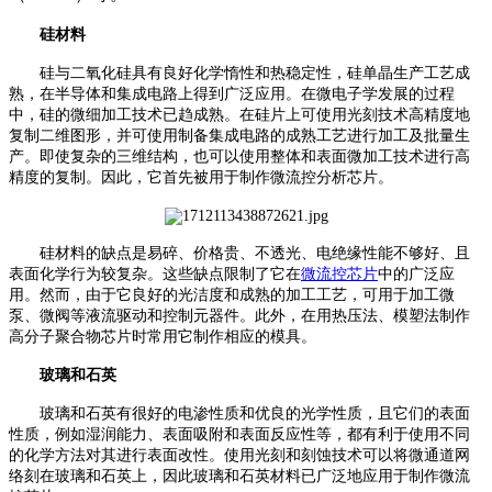
硅材料
硅与二氧化硅具有良好化学惰性和热稳定性，硅单晶生产工艺成
熟，在半导体和集成电路上得到广泛应用。在微电子学发展的过程
中，硅的微细加工技术已趋成熟。在硅片上可使用光刻技术高精度地
复制二维图形，并可使用制备集成电路的成熟工艺进行加工及批量生
产。即使复杂的三维结构，也可以使用整体和表面微加工技术进行高
精度的复制。因此，它首先被用于制作微流控分析芯片。
硅材料的缺点是易碎、价格贵、不透光、电绝缘性能不够好、且
表面化学行为较复杂。这些缺点限制了它在
微流控芯片
中的广泛应
用。然而，由于它良好的光洁度和成熟的加工工艺，可用于加工微
泵、微阀等液流驱动和控制元器件。此外，在用热压法、模塑法制作
高分子聚合物芯片时常用它制作相应的模具。
玻璃和石英
玻璃和石英有很好的电渗性质和优良的光学性质，且它们的表面
性质，例如湿润能力、表面吸附和表面反应性等，都有利于使用不同
的化学方法对其进行表面改性。使用光刻和刻蚀技术可以将微通道网
络刻在玻璃和石英上，因此玻璃和石英材料已广泛地应用于制作微流