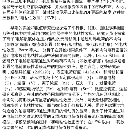
电位在EDL中施加了与PDF相反的反离子回流，并产生了“传导电流”。
这些离子还用它们驱动液体，并延缓微流体装置中的初级PDF。因此，
在固定的体积流量下，液体流动显示出比传统PDF更高的粘度;这种效
应被称为“电粘性效应”（EVE）。
早期的实验和数值研究已经探索了平行板、矩形、圆柱形和椭圆
形等对称
/均匀电荷均匀微流控器件中的电粘性效应。研究人员还探索
了离子/电解质液体在压力驱动的无滑移流中通过对称电荷的不均匀
（即收缩-膨胀）微流体装置（如平行板/狭缝、矩形和圆柱形）的电粘
性效应。Berry 等人。 分析了在其他相同条件下，具有均匀电荷密度的
壁介电常数对电粘性流动中液固界面的影响。此外，Dhakar 和 Bharti
还研究了电解质溶液通过对称电荷不均匀（即收缩-膨胀）狭缝微通道
装置的电荷依赖性滑移流中的电粘性效应。总而言之，这些研究表
明，逆德拜长度（
2≤K≤20
）、表面电荷密度（
4≤S≤16
）
和滑移长度
（
0≤B0≤0.20
）
表示控制场上的固定体积流量
（
Q），即总电势
（U）、速度 （V）、离子浓度 （
n±
）、压力
（
P）、过量电荷
（
n
⁎）和感应电场强度（
Ex
）
在对称电荷
（
Sr=1
）微流控装置。这些
研究观察到，在其他条件范围相同的情况下，与均匀几何形状相比，
非均匀几何形状具有显著的电粘性效应。此外，与无滑移情况相比，
滑移增强了电粘性效应，而与微流体几何形状无关。通过考虑通过均
匀通道的泊塞耶流和通过薄孔口的蠕动流的压降，提出了计算通过对
称电荷非均匀微流控装置的无滑移和电荷依赖滑移流压降的简单预测
模型。该模型预测的压降（和电粘性校正因子）在
± 5% 以内，±其数
值结果的
±
2 – 4% 的无滑移和电荷依赖性滑移流。