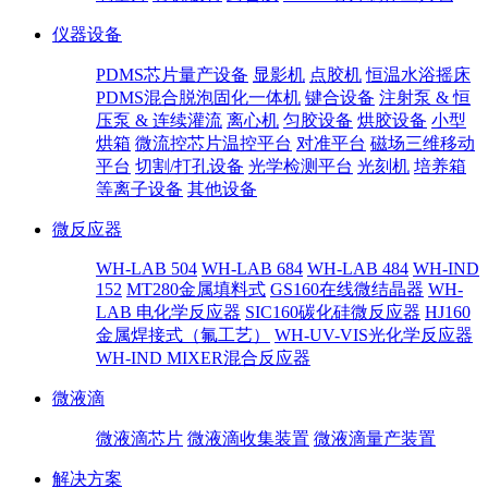
仪器设备
PDMS芯片量产设备
显影机
点胶机
恒温水浴摇床
PDMS混合脱泡固化一体机
键合设备
注射泵 & 恒
压泵 & 连续灌流
离心机
匀胶设备
烘胶设备
小型
烘箱
微流控芯片温控平台
对准平台
磁场三维移动
平台
切割/打孔设备
光学检测平台
光刻机
培养箱
等离子设备
其他设备
微反应器
WH-LAB 504
WH-LAB 684
WH-LAB 484
WH-IND
152
MT280金属填料式
GS160在线微结晶器
WH-
LAB 电化学反应器
SIC160碳化硅微反应器
HJ160
金属焊接式（氟工艺）
WH-UV-VIS光化学反应器
WH-IND MIXER混合反应器
微液滴
微液滴芯片
微液滴收集装置
微液滴量产装置
解决方案