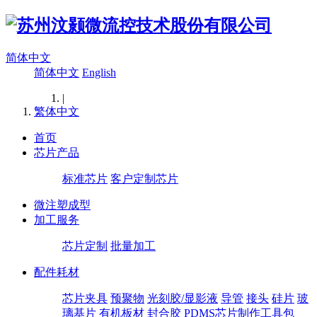
简体中文
简体中文
English
|
繁体中文
首页
芯片产品
标准芯片
客户定制芯片
微注塑成型
加工服务
芯片定制
批量加工
配件耗材
芯片夹具
预聚物
光刻胶/显影液
导管
接头
硅片
玻
璃基片
有机板材
封合胶
PDMS芯片制作工具包