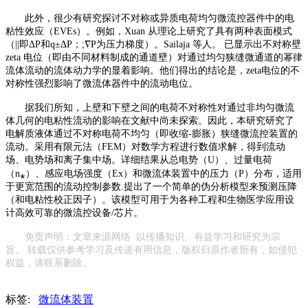
此外，很少有研究探讨不对称或异质电荷均匀微流控器件中的电
粘性效应（
EVE
s
）。例如，
Xuan 从理论上研究了具有两种表面模式
（
||
即
Δ
P和q±
Δ
P；
;∇P为压力梯度）。Sailaja 等人。 已显示出不对称壁
zeta 电位（即由不同材料制成的通道壁）对通过均匀狭缝微通道的幂律
流体流动的流体动力学的显着影响。他们得出的结论是，zeta电位的不
对称性强烈影响了微流体器件中的流动电位。
据我们所知，上壁和下壁之间的电荷不对称性对通过非均匀微流
体几何的电粘性流动的影响在文献中尚未探索。因此，本研究研究了
电解质液体通过不对称电荷不均匀（即收缩
-膨胀）狭缝微流控装置的
流动。采用有限元法（FEM）对数学方程进行数值求解，得到流动
场、电势场和离子集中场。详细结果从总电势（U）、过量电荷
（
n
⁎）、感应电场强度（
Ex
）和微流体装置中的压力（
P）分布，适用
于更宽范围的流动控制参数.提出了一个简单的伪分析模型来预测压降
（和电粘性校正因子）。该模型可用于为各种工程和生物医学应用设
计高效可靠的微流控设备/芯片。
免责声明：文章
来源网络
以传播知识、有益学习和研究为宗
旨。 转载仅供参考学习及传递有用信息，版权归原作者所有，如侵犯
权益，请联系删除。
标签:
微流体装置