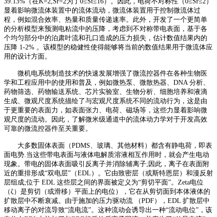
39.13%（在
K
=2,
S
r=2为了0≤
S
t≤16）。因此，电荷不对称性（0≤
S
r≤2）
显着影响微流体装置中的流体流动，微流体装置用于控制微流体过
程，例如混合效率、热量和质量传递速率。此外，开发了一个更简单
的分析模型来预测电粘流中的压降，考虑到不对称带电表面，基于各
个均匀部分中的泊肃叶流和孔口造成的压力损失，估计数值结果内的
压降 1-2% 。该模型的稳健性使得能够将当前的数值结果用于微流体应
用的设计方面。
微机电系统制造技术的快速发展增强了微流控器件在各种生物医
学和工程应用中的使用和普及，例如微热泵、微散热器、
DNA 分析、
药物筛选、药物输送系统、芯片实验室、生物分析、细胞培养和液滴
生成、微观尺度系统描绘了与宏观尺度系统不同的流动行为，这是由
于更重要的表面力，如表面张力、电荷、磁场等，这些力显着影响微
观尺度的流动。因此，了解微米级通道中的流体动力学对于开发高效
可靠的微流控器件至关重要。
大多数固体表面（
PDMS、玻璃、其他材料）都含有静电荷，即表
面电势.当这些带电表面与液体电解质溶液相互作用时，就会产生电动
现象。带电的固体表面吸引反离子并消除辅离子;因此，离子在表面附
近的重排形成“双电层”（EDL）。它由致密层（或斯特恩层）和漫反射
层组成;位于 EDL 这些层之间的界面被定义为“剪切平面”。Zeta电位
（ζ）是剪切（或滑移）平面上的电位），它在从剪切面到本体液体的
扩散层中不断衰减。由于施加的压力驱动流 （PDF），EDL 扩散层中
移动离子的对流导致“流电流”。这种流动会诱导出一种“流动电位”，该