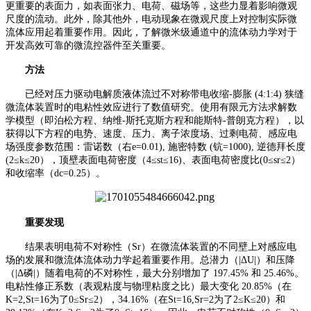
更重要的表面力，如表面张力、电荷、磁场等，这些力显着影响微观
尺度的流动。此外，除其他外，电动现象在微观尺度上对控制实际微
流体应用起着重要作用。因此，了解微米级通道中的流体动力学对于
开发高效可靠的微流控器件至关重要。
方法
已经对压力驱动电解质液体流过不对称带电收缩
-膨胀 (4:1:4) 狭缝
微流体装置时的电粘性效应进行了数值研究。使用有限元方法求解数
学模型（即泊松方程、纳维-斯托克斯方程和能斯特-普朗克方程），以
获得以下方程的电势、速度、压力、离子浓度场、过剩电荷、感应电
场强度参数范围：雷诺数（右
e
=0.01), 施密特数 (钪=1000), 逆德拜长度
(2≤
k
≤20），顶壁表面电荷密度（4≤
s
t≤16)、表面电荷密度比(0≤
s
r≤2）
和收缩率（
dc
=0.25）。
重要发现
结果表明电荷不对称性（
S
r）在微流体装置的不同壁上对感应电
场的发展和微流体流体动力学起着重要作用。总潜力（|Δ
U
|）和压降
（|Δ磷|）随着电荷的不对称性，最大分别增加了 197.45% 和 25.46%。
电粘性修正系数（表观粘度与物理粘度之比）最大变化 20.85%（在
K
=2,
S
t=16为了0≤
S
r≤2），34.16%（在
S
t=16,
S
r=2为了2≤
K
≤20）和