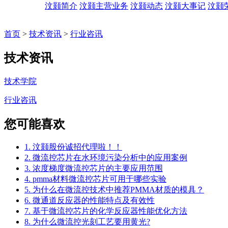
汶颢简介
汶颢主营业务
汶颢动态
汶颢大事记
汶颢
首页
>
技术资讯
>
行业咨讯
技术资讯
技术学院
行业咨讯
您可能喜欢
1. 汶颢股份诚招代理啦！！
2. 微流控芯片在水环境污染分析中的应用案例
3. 浓度梯度微流控芯片的主要应用范围
4. pmma材料微流控芯片可用于哪些实验
5. 为什么在微流控技术中推荐PMMA材质的模具？
6. 微通道反应器的性能特点及有效性
7. 基于微流控芯片的化学反应器性能优化方法
8. 为什么微流控光刻工艺要用黄光?