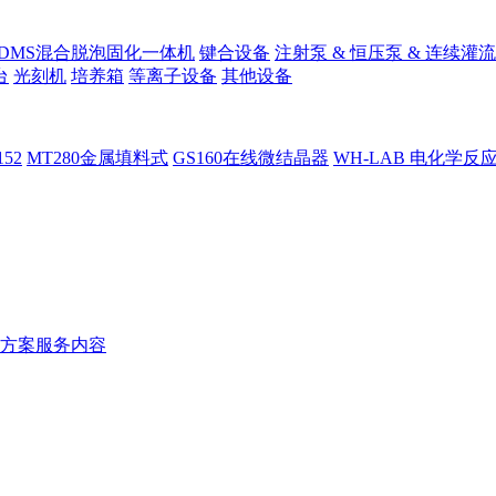
PDMS混合脱泡固化一体机
键合设备
注射泵 & 恒压泵 & 连续灌流
台
光刻机
培养箱
等离子设备
其他设备
152
MT280金属填料式
GS160在线微结晶器
WH-LAB 电化学反
方案服务内容