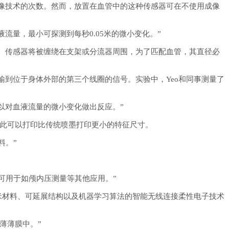
像技术的次数。然而，放置在血管中的这种传感器可在不使用成像
流量，最小可探测到每秒0.05米的微小变化。”
。传感器将被缠绕在支架或分流器周围，为了匹配血管，其直径必
输到位于身体外部的第三个线圈的信号。实验中，
Yeo和同事测量了
以对血液流量的微小变化做出反应。”
因此可以打印比传统喷墨打印更小的特征尺寸。
料。”
件可用于如颅内压测量等其他应用。”
纳米材料、可延展结构以及机器学习算法的智能无线连接柔性电子技术
薄薄膜中。”