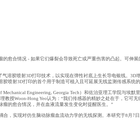
瘤的愈合情况
- 如果它们爆裂会导致死亡或严重伤害的凸起。可伸
了气溶胶喷射
3D打印技术，以实现在弹性衬底上生长导电银线。3D
溶胶喷射3D打印的首个用于制造可植入且可延展无线监测传感系统
hool of Mechanical Engineering, Georgia Tech）和佐治亚理工学院
 Emory University）的助理教授Woon-Hong Yeo认为：“我们传
脉瘤的愈合情况，并在血液流量发生变化时提醒医生。”
耦合，实现对仿生脑动脉瘤血流动力学的无线探测。本研究于
8月7日