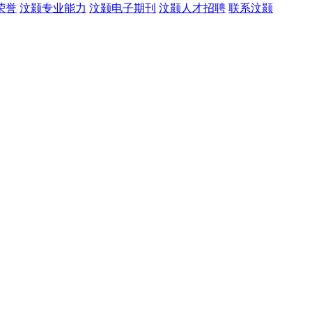
荣誉
汶颢专业能力
汶颢电子期刊
汶颢人才招聘
联系汶颢