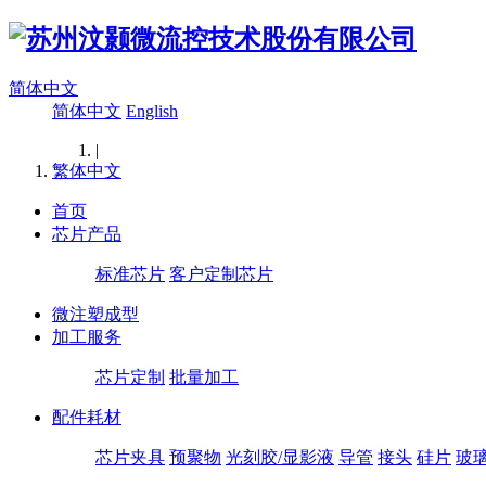
简体中文
简体中文
English
|
繁体中文
首页
芯片产品
标准芯片
客户定制芯片
微注塑成型
加工服务
芯片定制
批量加工
配件耗材
芯片夹具
预聚物
光刻胶/显影液
导管
接头
硅片
玻