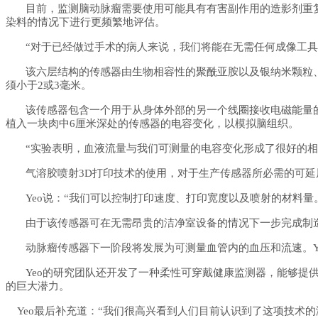
目前，监测脑动脉瘤需要使用可能具有有害副作用的造影剂重
染料的情况下进行更频繁地评估。
“对于已经做过手术的病人来说，我们将能在无需任何成像工具的
该六层结构的传感器由生物相容性的聚酰亚胺以及银纳米颗粒
须小于
2或3毫米。
该传感器包含一个用于从身体外部的另一个线圈接收电磁能量
植入一块肉中6厘米深处的传感器的电容变化，以模拟脑组织。
“实验表明，血液流量与我们可测量的电容变化形成了很好的相
气溶胶喷射
3D打印技术的使用，对于生产传感器所必需的可
Yeo说：“我们可以控制打印速度、打印宽度以及喷射的材料
由于该传感器可在无需昂贵的洁净室设备的情况下一步完成制
动脉瘤传感器下一阶段将发展为可测量血管内的血压和流速。
Yeo的研究团队还开发了一种柔性可穿戴健康监测器，能够提
的巨大潜力。
Yeo最后补充道：“我们很高兴看到人们目前认识到了这项技术