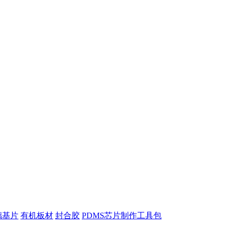
璃基片
有机板材
封合胶
PDMS芯片制作工具包