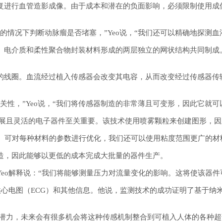
复进行血管造影成像。由于成本和潜在的负面影响，必须限制使用成
情况下判断动脉瘤是否堵塞，”Yeo说，“我们还可以精确地探测血液
、电介质和柔性聚合物封装材料形成的两层独立的网状结构共同制成
的线圈。血流经过植入传感器会改变其电容，从而改变经过传感器传
关性，”Yeo说，“我们将传感器制造的非常薄且可变形，因此它就可
延展且灵活的电子器件至关重要。该技术使用喷雾颗粒来创建图形，
量。可对每种材料的参数进行优化，我们还可以使用粘度范围更广的材
造，因此能够以更低的成本完成大批量的器件生产。
Yeo解释说：“我们将能够测量压力对流量变化的影响。这将使该器
供心电图（ECG）和其他信息。他说，监测技术的成功证明了基于
的潜力，未来会有很多机会将这种传感机制整合到可植入人体的各种超