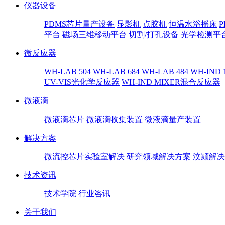
仪器设备
PDMS芯片量产设备
显影机
点胶机
恒温水浴摇床
平台
磁场三维移动平台
切割/打孔设备
光学检测平
微反应器
WH-LAB 504
WH-LAB 684
WH-LAB 484
WH-IND 
UV-VIS光化学反应器
WH-IND MIXER混合反应器
微液滴
微液滴芯片
微液滴收集装置
微液滴量产装置
解决方案
微流控芯片实验室解决
研究领域解决方案
汶颢解决
技术资讯
技术学院
行业咨讯
关于我们