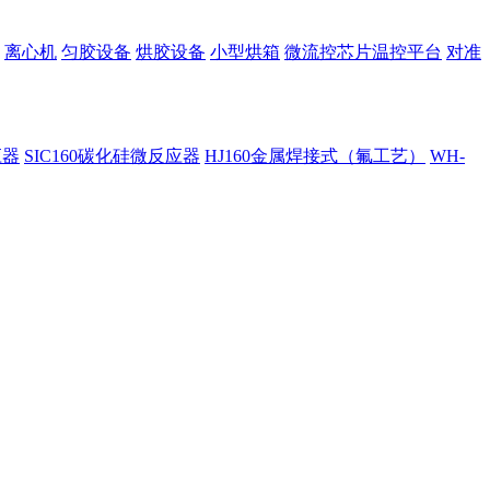
离心机
匀胶设备
烘胶设备
小型烘箱
微流控芯片温控平台
对准
应器
SIC160碳化硅微反应器
HJ160金属焊接式（氟工艺）
WH-