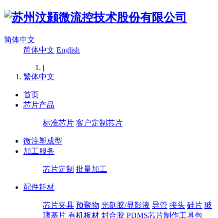
简体中文
简体中文
English
|
繁体中文
首页
芯片产品
标准芯片
客户定制芯片
微注塑成型
加工服务
芯片定制
批量加工
配件耗材
芯片夹具
预聚物
光刻胶/显影液
导管
接头
硅片
玻
璃基片
有机板材
封合胶
PDMS芯片制作工具包