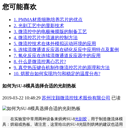
您可能喜欢
1. PMMA材质细胞培养芯片的优点
2. 光刻工艺中的显影技术
3. 微流控中的电极掩膜版的制备工艺
4. 微流控芯片中流速的控制方法
5. 微流控技术在体外模拟运动环境的应用
6. 连续流微通道反应器在硝化反应中应用特点及案例
7. 氧化反应在连续流微通道反应器中的应用
8. 什么是微流控离心芯片?
9. 真空热压键合机制作微流控芯片的原理和方法
10. 烘胶台如何实现均匀和稳定的温度分布?
如何为SU-8模具选择合适的光刻热板
2019-03-22 10:48:29
苏州汶颢微流控技术股份有限公司
已读
在实验室中常用两种设备来烘烤
SU-8
光刻胶
，用于制造微流体模
具：
烘箱
或热板。请注意，这里给出的
SU-8光阻剂烘烤的建议也适用