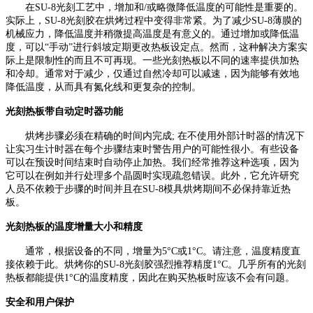
在
SU-8光刻工艺中，增加和/或略微降低温度的可能性是重要的。
实际上，SU-8光刻胶在烘烤过程中变得非常紧。为了减少SU-8薄膜的
机械应力，降低温度并稍微提高温度是有意义的。通过增加或降低温
度，可以“手动”进行斜坡定期更改热板设定点。然而，这种解决方案实
际上是限制性的而且不可再现。一些光刻热板以不同的速率提供加热
和冷却。通常对于减少，仅通过自然冷却可以减速，因为能够有效地
降低温度，从而具有氮化线和更复杂的控制。
光刻热板带自动定时器功能
烘烤步骤必须在精确的时间内完成
; 在不使用外部计时器的情况下
让实习生计时器在每个步骤结束时警告用户的可能性很小。有些设备
可以在预设时间结束时自动停止加热。我们经常推荐这种选项，因为
它可以在例如并行处理多个晶圆时实现疏忽错误。此外，它允许研究
人员不依赖于步骤的时间并且在SU-8模具烘烤期间不必保持靠近热
板。
光刻热板的温度增量大小和精度
通常，根据设备的不同，增量为
5°C或1°C。请注意，温度精度直
接依赖于此。烘烤你的SU-8光刻胶强烈推荐精度1°C。几乎所有的光刻
热板都能提供1°C的温度精度，因此在购买热板时应该不会有问题。
安全和用户保护