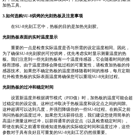
加热工具。
3.如何选购SU-8烘烤的光刻热板及注意事项
在
SU-8光刻工艺中，热板的目的是加热光刻胶。
光刻热板表面的实时温度显示
重要的一点是检查实际温度是否与所需的设定温度相同。因此，
为了确保
SU-8光刻胶的可控烘烤，优先考虑实时显示测量温度的热
板。我们注意到一些光刻热板有一个温度传感器，它会随着时间的推
移而漂移。由于温度漂移会降低过程的可重复性，请检查加热板的传
感器技术。如果您不确定热板的温度漂移随着时间的推移，每月定期
红外检查热板的实际表面温度将确保您可以重现SU-8光刻过程。
光刻热板的过冲和稳定时间
设置新温度并根据调节模式（
PID值）时，加热板的温度可能会超
过稳定前的设定值。这种过冲取决于热板温度和设定点之间的间隙。
这种超调可以达到几度，并强烈降级你的一些SU-8过程。在购买之前
询问热板的温度过冲。如果您无法获得信息，我们建议您使用简单的
高温计测量这种过冲，以获得通常的设定点（以及检查稳定时间）。
即使在购买之前通常很难知道热板的实际稳定时间和温度过冲，这些
参数对于具有良好且可重复的SU-8光刻工艺仍然很重要。