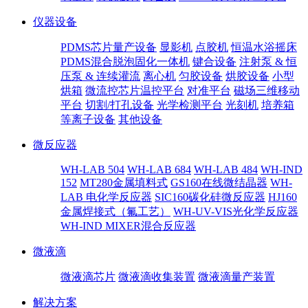
仪器设备
PDMS芯片量产设备
显影机
点胶机
恒温水浴摇床
PDMS混合脱泡固化一体机
键合设备
注射泵 & 恒
压泵 & 连续灌流
离心机
匀胶设备
烘胶设备
小型
烘箱
微流控芯片温控平台
对准平台
磁场三维移动
平台
切割/打孔设备
光学检测平台
光刻机
培养箱
等离子设备
其他设备
微反应器
WH-LAB 504
WH-LAB 684
WH-LAB 484
WH-IND
152
MT280金属填料式
GS160在线微结晶器
WH-
LAB 电化学反应器
SIC160碳化硅微反应器
HJ160
金属焊接式（氟工艺）
WH-UV-VIS光化学反应器
WH-IND MIXER混合反应器
微液滴
微液滴芯片
微液滴收集装置
微液滴量产装置
解决方案