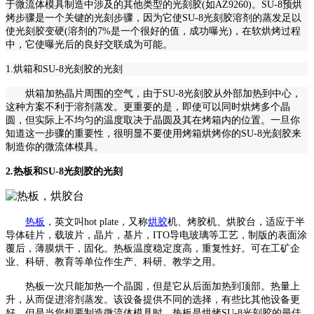
于微流体模具制造中涉及的其他类型的
光刻胶
(如AZ9260)。SU-8预
烘
烤
步骤是一个关键的光刻步骤，因为它使
SU-8光刻胶溶剂的蒸发足以
使光刻胶变硬(溶剂的7%是一个很好的值，成功曝光)，在软
烘烤
过程
中，它使曝光后的良好交联成为可能。
1.
烘箱
和
SU-8光刻胶的光刻
烘箱加热晶片周围的空气，
由于
SU-8光刻胶从外部加热到中心，
这种方案
不利于
溶剂蒸发。更重要的是，即使可以同时烘烤多个晶
圆，但实际上不均匀的温度取决于晶圆及其在烤箱内的位置。一旦你
知道这一步骤的重要性，很明显不要使用烤箱烘烤你的
SU-8光刻胶来
制造你的微流体模具。
2.
热板和
SU-8光刻胶的光刻
热板
，英文叫
hot plate，又称
烘胶
机、烤胶机、烘胶台，适应于半
导体硅片，载玻片，晶片，基片，ITO导电玻璃等工艺，制版的表面涂
覆后，薄膜烘干，固化。热板温度稳定度高，重复性好。可在工矿企
业、科研、教育等单位作生产、科研、教学之用。
热板一次只能加热一个晶圆，但是它从后面加热到顶部。热量上
升，从而促进溶剂蒸发。该设备提供不同的选择，有些比其他设备更
好，但是当您想要制造微流体模具时，热板是烘烤
SU-8光刻胶的最佳