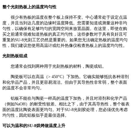
整个光刻热板上的温度均匀性
很少有热板的温度在整个板上保持不变。中心通常处于设定点温
度，并且当到达几度的边缘时温度降低。您需要知道或测量这种非均
匀性，以确保有足够均匀的宽阔空间来放置晶圆。在这里，即使在购
买之前通常很难知道热板的真正均匀性，这些参数对于具有良好且可
重复的
SU-8光刻工艺仍然是重要的。如果您无法确定热板的温度均匀
性，我们建议您使用高温计或红外热像仪检查热板上的温度均匀性。
光刻热板组成
您通常会找到两种用于光刻热板的材料，陶瓷或铝。
陶瓷板可以在高温（
> 450°C）下加热。它确实能够抵抗各种溶剂
和化学品产品，并且更容易清洁。但由于其导热性非常弱，整个表面
的温度不会非常均匀。
铝板不能在与陶瓷一样高的温度下加热，并且对溶剂和化学产品
（例如
NaOH）的耐受性较差。相比之下，由于其高导热性，整个板表
面的温度比陶瓷表面更均匀。对于SU-8光刻胶处理，您必须优先考虑
均匀性，因此铝板似乎是最佳选择。
可以为温和的
SU-8烘烤做温度上升