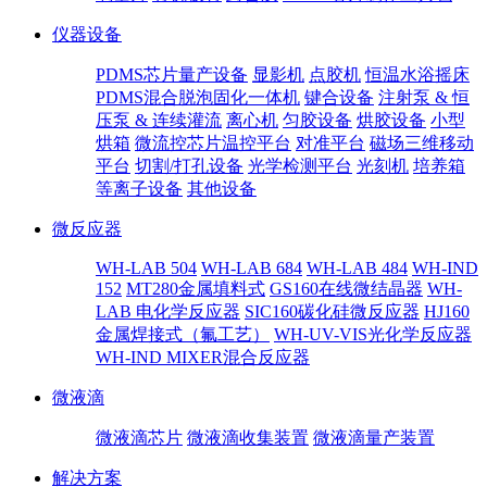
仪器设备
PDMS芯片量产设备
显影机
点胶机
恒温水浴摇床
PDMS混合脱泡固化一体机
键合设备
注射泵 & 恒
压泵 & 连续灌流
离心机
匀胶设备
烘胶设备
小型
烘箱
微流控芯片温控平台
对准平台
磁场三维移动
平台
切割/打孔设备
光学检测平台
光刻机
培养箱
等离子设备
其他设备
微反应器
WH-LAB 504
WH-LAB 684
WH-LAB 484
WH-IND
152
MT280金属填料式
GS160在线微结晶器
WH-
LAB 电化学反应器
SIC160碳化硅微反应器
HJ160
金属焊接式（氟工艺）
WH-UV-VIS光化学反应器
WH-IND MIXER混合反应器
微液滴
微液滴芯片
微液滴收集装置
微液滴量产装置
解决方案