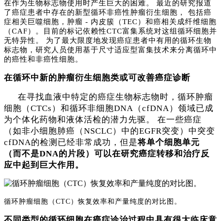
在作为生物标志物使用时产生巨大的困难。 最近的研究报道
了癌症患者中存在的新型循环非癌性肿瘤衍生细胞， 包括癌
症相关巨噬细胞，肿瘤 - 内皮簇（TEC）和癌相关成纤维细胞
（CAF）。目前的标记依赖性CTC富集系统对这组循环细胞并
无特异性。 为了最大限度地发现癌症患者中有用的循环生物
标志物，研究人员使用基于尺寸适应型富集技术来分离循环中
的癌性和非癌性细胞。
在循环中新的肿瘤衍生细胞类或可改善癌症诊断
在寻找血液中特定的癌症生物标志物时，循环肿瘤
细胞（
CTCs）和循环非细胞DNA（cfDNA）领域已成
为个体化药物和液体活检的潜力先驱。 在一些癌症
（如非小细胞肺癌（NSCLC）中的EGFR突变）中突变
cfDNA的检测已经非常成功，但是
将单个细胞单元
（而不是
DNA的片段）可以在研究癌症转移和治疗反
应中起到巨大作用。
循环肿瘤细胞（
CTC）恢复效率和产量纯度的对比图。
不同类型的循环细胞在癌症诊治过程中具有很大临床意