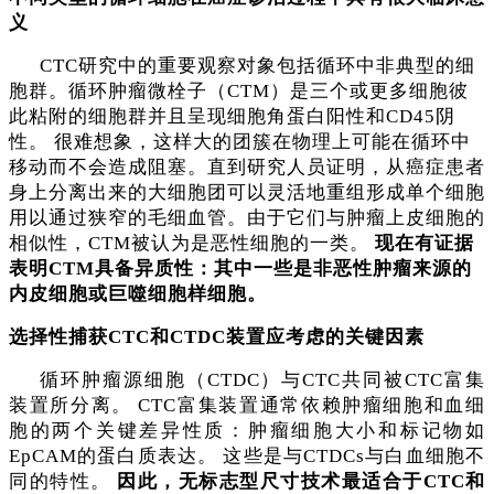
义
CTC研究中的重要观察对象包括循环中非典型的细
胞群。循环肿瘤微栓子（CTM）是三个或更多细胞彼
此粘附的细胞群并且呈现细胞角蛋白阳性和CD45阴
性。 很难想象，这样大的团簇在物理上可能在循环中
移动而不会造成阻塞。直到研究人员证明，从癌症患者
身上分离出来的大细胞团可以灵活地重组形成单个细胞
用以通过狭窄的毛细血管。由于它们与肿瘤上皮细胞的
相似性，CTM被认为是恶性细胞的一类。
现在有证据
表明CTM具备异质性：其中一些是非恶性肿瘤来源的
内皮细胞或巨噬细胞样细胞。
选择性捕获
CTC和CTDC装置应考虑的关键因素
循环肿瘤源细胞（
CTDC）与CTC共同被CTC富集
装置所分离。 CTC富集装置通常依赖肿瘤细胞和血细
胞的两个关键差异性质：肿瘤细胞大小和标记物如
EpCAM的蛋白质表达。 这些是与CTDCs与白血细胞不
同的特性。
因此，无标志型尺寸技术最适合于CTC和