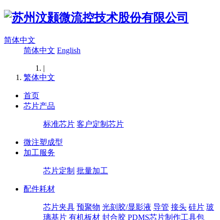
简体中文
简体中文
English
|
繁体中文
首页
芯片产品
标准芯片
客户定制芯片
微注塑成型
加工服务
芯片定制
批量加工
配件耗材
芯片夹具
预聚物
光刻胶/显影液
导管
接头
硅片
玻
璃基片
有机板材
封合胶
PDMS芯片制作工具包