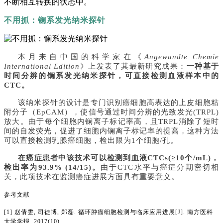
不断相互转换的状态中。
不用抓：镧系发光纳米探针
本月来自中国的科学家在《
Angewandte Chemie
International Edition
》上发表了其最新研究成果：
一种基于
时间分辨的镧系发光纳米探针，可直接检测血液样本中的
CTC。
该纳米探针的设计是专门识别癌细胞高表达的上皮细胞粘
附分子（
EpCAM），使信号通过时间分辨的光致发光(TRPL)
放大。由于每个细胞内镧离子标记率高，且TRPL消除了短时
间的自发荧光，促进了细胞内镧离子标记率的提高，这种方法
可以直接检测乳腺癌细胞，检出限为1个细胞/孔。
在癌症患者中该技术可以检测到血液
CTCs(≥10个/mL)，
检出率为93.9% (14/15)。
由于
CTC水平与癌症分期密切相
关，此项技术在监测癌症进展方面具有重要意义。
参考文献
[1] 赵倩雯, 司徒博, 郑磊. 循环肿瘤细胞检测与临床应用进展[J]. 南方医科
大学学报, 2017(10).