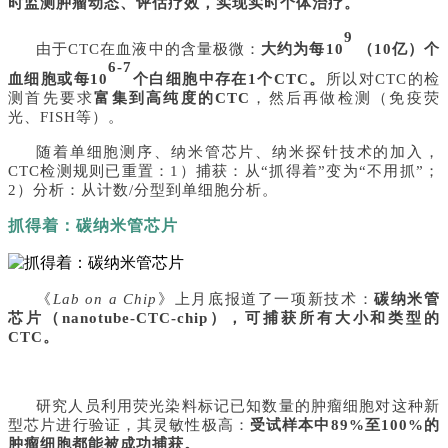
时监测肿瘤动态、评估疗效，实现实时个体治疗。
9
由于
CTC在血液中的含量极微：
大约为每
10
（10亿）个
6-7
血细胞或每10
个白细胞中存在
1个CTC。
所以对
CTC的检
测首先要求
富集到高纯度的
CTC
，然后再做检测（免疫荧
光、
FISH等）。
随着单细胞测序、纳米管芯片、纳米探针技术的加入，
CTC检测规则已重置：1）捕获：从“抓得着”变为“不用抓”；
2）分析：从计数/分型到单细胞分析。
抓得着：碳纳米管芯片
《
Lab on a Chip
》上月底报道了一项新技术：
碳纳米管
芯片（
nanotube-CTC-chip），可捕获所有大小和类型的
CTC。
研究人员利用荧光染料标记已知数量的肿瘤细胞对这种新
型芯片进行验证，其灵敏性极高：
受试样本中
89%至100%的
肿瘤细胞都能被成功捕获。