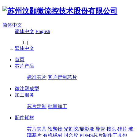
简体中文
简体中文
English
|
繁体中文
首页
芯片产品
标准芯片
客户定制芯片
微注塑成型
加工服务
芯片定制
批量加工
配件耗材
芯片夹具
预聚物
光刻胶/显影液
导管
接头
硅片
玻
璃基片
有机板材
封合胶
PDMS芯片制作工具包