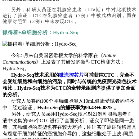
另外，科研人员还在乳腺癌患者（
Ⅰ-Ⅳ期）中对此项技术
进行了验证：CTC在乳腺癌患者（7例）中被成功识别，而在
健康对照组（2例）中未发现CTC。
抓得着
+单细胞分析：Hydro-Seq
今年
5月来自美国密歇根大学的科学家在《
Nature
Communications
》上发表了其研发的新型
CTC检测方法：
Hydro-Seq。
Hydro-Seq技术采用的
微流控芯片
可捕获纯CTC，完全不
会受红细胞和白细胞的污染，同时与传统的免疫荧光染色技术
相比，Hydro-Seq技术为CTC的全转录组测序提供了更加全面
的分析。
研究人员将约
100个肿瘤细胞混入10mL健康受试者的样本
中，经过验证，
Hydro-Seq的捕获率为90.43±6.08% 。
另外，研究人员采用
Hydro-Seq技术对21例乳腺癌患者血
液中收集的666个CTC进行了全面分析，证实了即使是同一患
者，其癌细胞的表型也存在较大差异，即证实了癌症转移是具
有癌症干细胞特征的癌细胞介导的，这些细胞处于上皮-间质