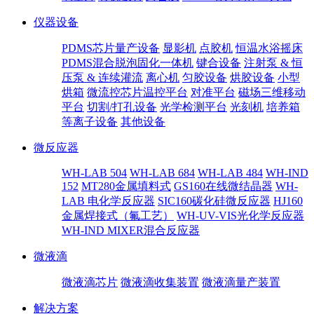
仪器设备
PDMS芯片量产设备
显影机
点胶机
恒温水浴摇床
PDMS混合脱泡固化一体机
键合设备
注射泵 & 恒
压泵 & 连续灌流
离心机
匀胶设备
烘胶设备
小型
烘箱
微流控芯片温控平台
对准平台
磁场三维移动
平台
切割/打孔设备
光学检测平台
光刻机
培养箱
等离子设备
其他设备
微反应器
WH-LAB 504
WH-LAB 684
WH-LAB 484
WH-IND
152
MT280金属填料式
GS160在线微结晶器
WH-
LAB 电化学反应器
SIC160碳化硅微反应器
HJ160
金属焊接式（氟工艺）
WH-UV-VIS光化学反应器
WH-IND MIXER混合反应器
微液滴
微液滴芯片
微液滴收集装置
微液滴量产装置
解决方案