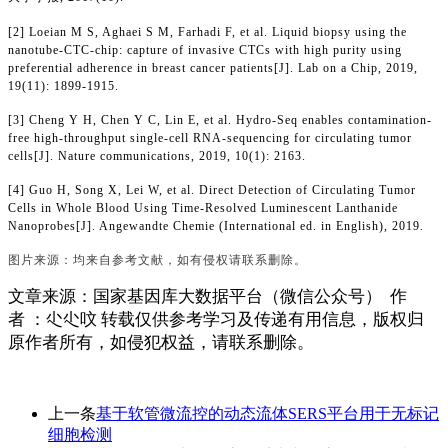
[2] Loeian M S, Aghaei S M, Farhadi F, et al. Liquid biopsy using the
nanotube-CTC-chip: capture of invasive CTCs with high purity using
preferential adherence in breast cancer patients[J]. Lab on a Chip, 2019,
19(11): 1899-1915.
[3] Cheng Y H, Chen Y C, Lin E, et al. Hydro-Seq enables contamination-
free high-throughput single-cell RNA-sequencing for circulating tumor
cells[J]. Nature communications, 2019, 10(1): 2163.
[4] Guo H, Song X, Lei W, et al. Direct Detection of Circulating Tumor
Cells in Whole Blood Using Time-Resolved Luminescent Lanthanide
Nanoprobes[J]. Angewandte Chemie (International ed. in English), 2019.
图片来源：均来自参考文献，如有侵权请联系删除。
文章来源：
国家基因库大数据平台
（微信公众号）
作
者
：尐尐呅
转载仅供参考学习及传递有用信息，版权归
原作者所有，如侵犯权益，请联系删除。
上一条
基于软管微流控的动态流体SERS平台用于无标记
细胞检测